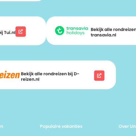
Bekijk alle rondreizen
j Tui.nl
transavia.nl
Bekijk alle rondreizen bij D-
reizen.nl
en
Populaire vakanties
Over Un