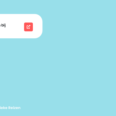
 bij
ieke Reizen