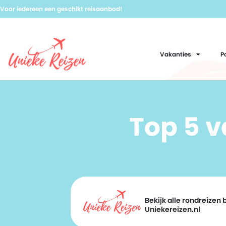
Voor iedereen een geschikt reisaanbod!
Vakanties
P
Top 5 
Bekijk alle rondreizen b
Uniekereizen.nl