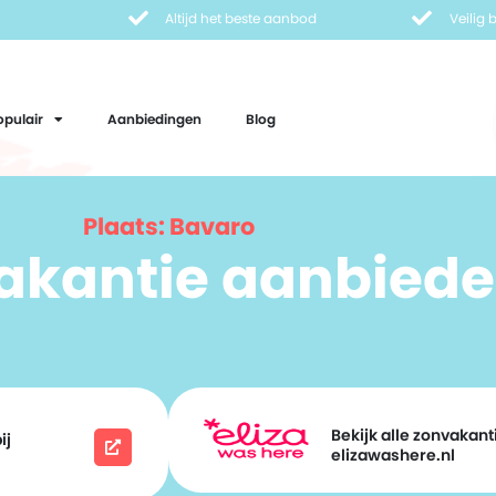
Altijd het beste aanbod
Veilig
opulair
Aanbiedingen
Blog
Plaats: Bavaro
vakantie aanbiede
Bekijk alle zonvakanti
ij
elizawashere.nl