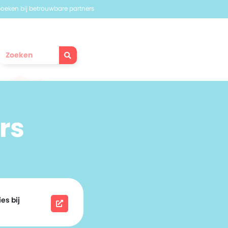
 boeken bij betrouwbare partners
rs
es bij