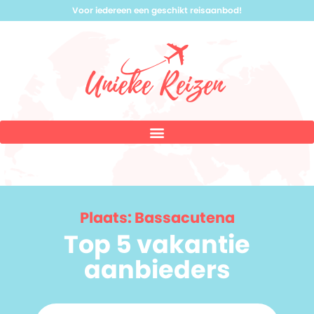
Voor iedereen een geschikt reisaanbod!
Plaats: Bassacutena
Top 5 vakantie
aanbieders