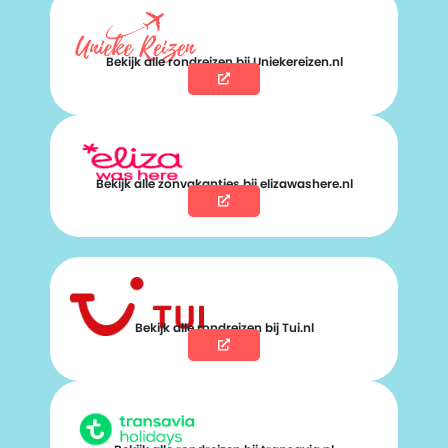
Bekijk alle rondreizen bij Uniekereizen.nl
Bekijk alle zonvakanties bij elizawashere.nl
Bekijk alle rondreizen bij Tui.nl