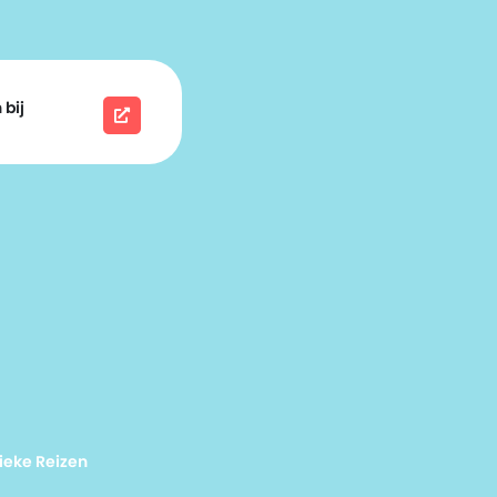
 bij
ieke Reizen