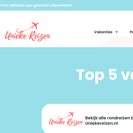
Voor iedereen een geschikt reisaanbod!
Vakanties
P
Top 5 
Bekijk alle rondreizen b
Uniekereizen.nl