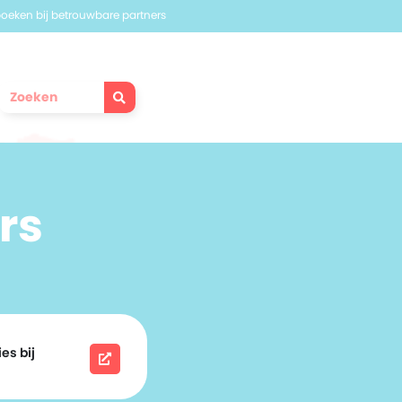
 boeken bij betrouwbare partners
rs
es bij