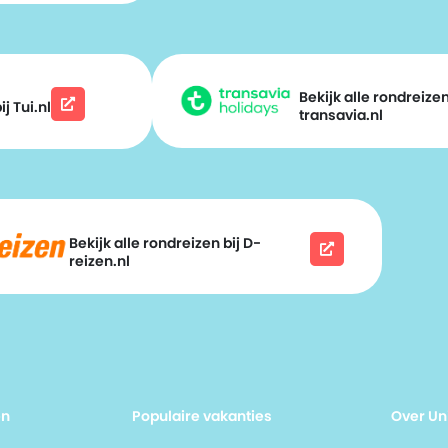
Bekijk alle rondreizen
j Tui.nl
transavia.nl
Bekijk alle rondreizen bij D-
reizen.nl
en
Populaire vakanties
Over Un