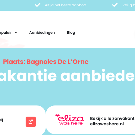
Altijd het beste aanbod
Veilig
opulair
Aanbiedingen
Blog
Plaats: Bagnoles De L’Orne
vakantie aanbiede
Bekijk alle zonvakanti
ij
elizawashere.nl