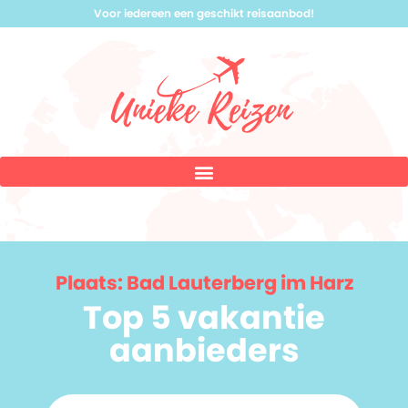
Voor iedereen een geschikt reisaanbod!
Plaats: Bad Lauterberg im Harz
Top 5 vakantie
aanbieders