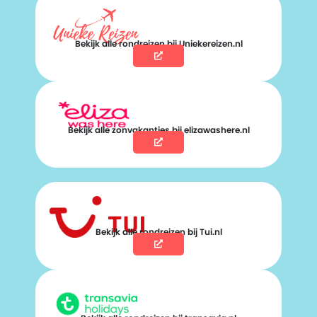
Bekijk alle rondreizen bij Uniekereizen.nl
Bekijk alle zonvakanties bij elizawashere.nl
Bekijk alle rondreizen bij Tui.nl