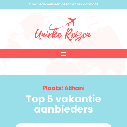
Voor iedereen een geschikt reisaanbod!
Plaats: Athani
Top 5 vakantie
aanbieders