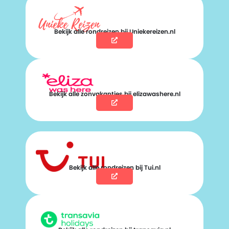
Bekijk alle rondreizen bij Uniekereizen.nl
Bekijk alle zonvakanties bij elizawashere.nl
Bekijk alle rondreizen bij Tui.nl