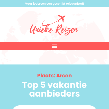
Voor iedereen een geschikt reisaanbod!
Plaats: Arcen
Top 5 vakantie
aanbieders