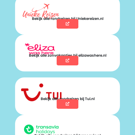
Bekijk alle rondreizen bij Uniekereizen.nl
Bekijk alle zonvakanties bij elizawashere.nl
Bekijk alle rondreizen bij Tui.nl