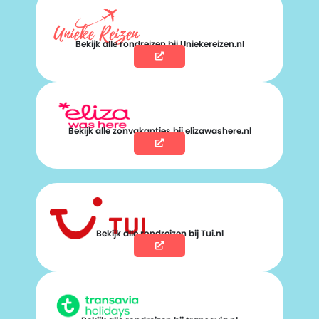
Bekijk alle rondreizen bij Uniekereizen.nl
Bekijk alle zonvakanties bij elizawashere.nl
Bekijk alle rondreizen bij Tui.nl