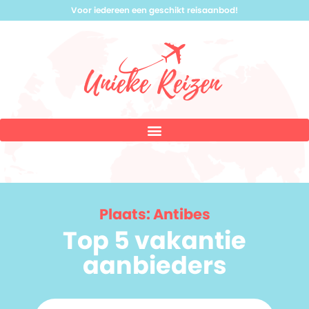
Voor iedereen een geschikt reisaanbod!
Plaats: Antibes
Top 5 vakantie
aanbieders