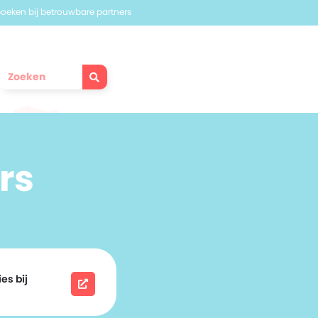
 boeken bij betrouwbare partners
rs
es bij