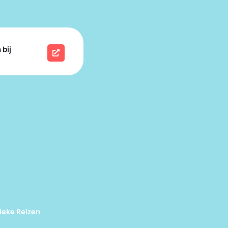
 bij
ieke Reizen