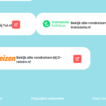
Bekijk alle rondreizen
j Tui.nl
transavia.nl
Bekijk alle rondreizen bij D-
reizen.nl
en
Populaire vakanties
Over Un