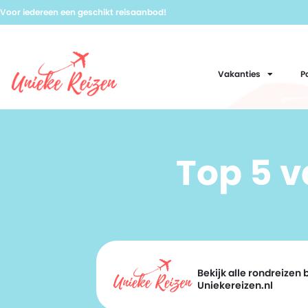
Voor iedereen een geschikt reisaanbod!
Vakanties
P
Top 5 
Bekijk alle rondreizen b
Uniekereizen.nl