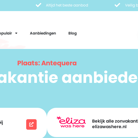
Altijd het beste aanbod
Veilig
opulair
Aanbiedingen
Blog
Plaats: Antequera
vakantie aanbiede
Bekijk alle zonvakanti
ij
elizawashere.nl