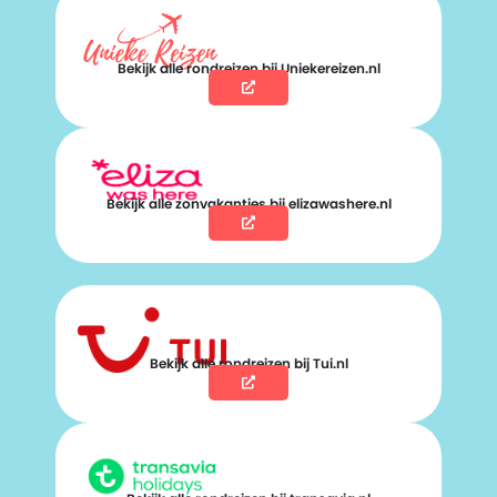
Bekijk alle rondreizen bij Uniekereizen.nl
Bekijk alle zonvakanties bij elizawashere.nl
Bekijk alle rondreizen bij Tui.nl