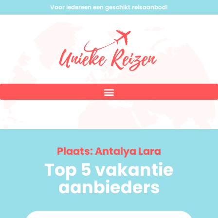
Voor iedereen een geschikt reisaanbod!
Plaats: Antalya Lara
Top 5 vakantie
aanbieders