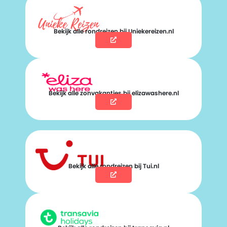
Bekijk alle rondreizen bij Uniekereizen.nl
Bekijk alle zonvakanties bij elizawashere.nl
Bekijk alle rondreizen bij Tui.nl