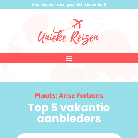
Voor iedereen een geschikt reisaanbod!
Plaats: Anse Forbans
Top 5 vakantie
aanbieders