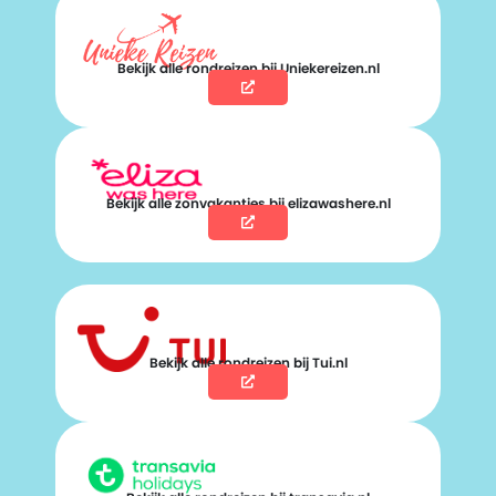
Bekijk alle rondreizen bij Uniekereizen.nl
Bekijk alle zonvakanties bij elizawashere.nl
Bekijk alle rondreizen bij Tui.nl