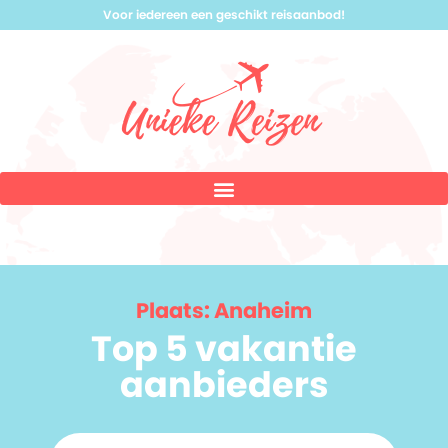
Voor iedereen een geschikt reisaanbod!
Plaats: Anaheim
Top 5 vakantie
aanbieders