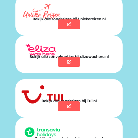
Bekijk alle rondreizen bij Uniekereizen.nl
Bekijk alle zonvakanties bij elizawashere.nl
Bekijk alle rondreizen bij Tui.nl