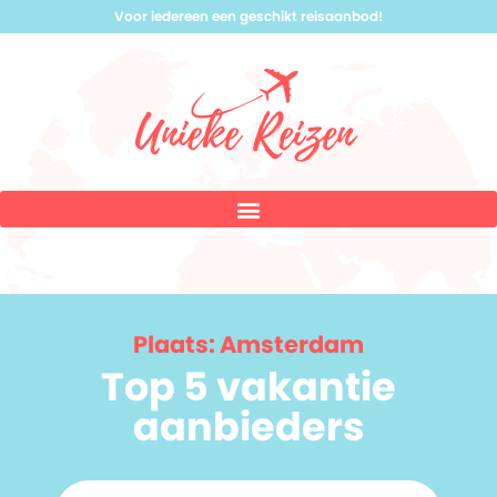
Voor iedereen een geschikt reisaanbod!
Plaats: Amsterdam
Top 5 vakantie
aanbieders