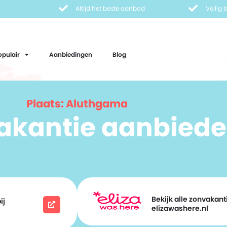
Altijd het beste aanbod
Veilig
opulair
Aanbiedingen
Blog
Plaats: Aluthgama
vakantie aanbiede
Bekijk alle zonvakanti
ij
elizawashere.nl