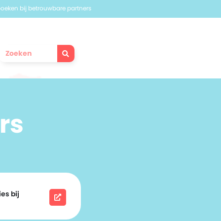
 boeken bij betrouwbare partners
rs
es bij