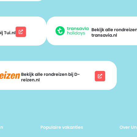
Bekijk alle rondreizen
j Tui.nl
transavia.nl
Bekijk alle rondreizen bij D-
reizen.nl
en
Populaire vakanties
Over Un