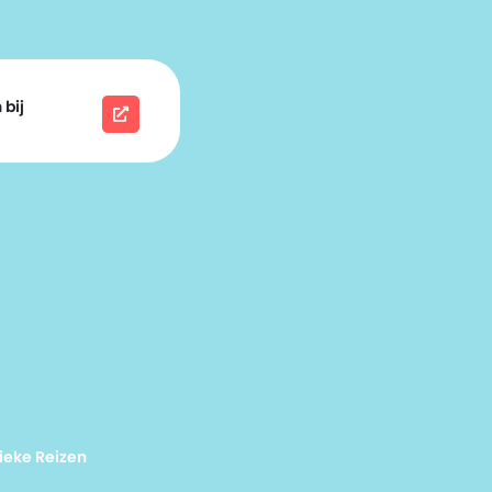
 bij
ieke Reizen