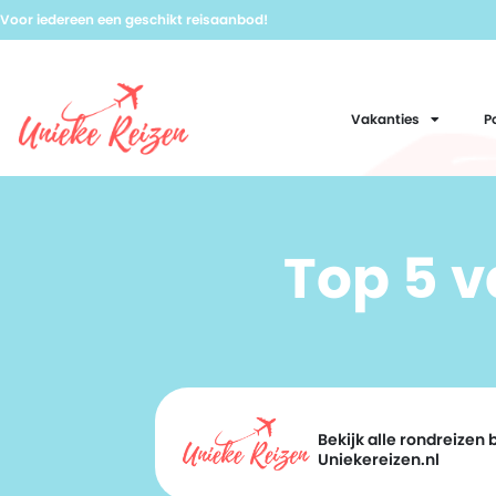
Voor iedereen een geschikt reisaanbod!
Vakanties
P
Top 5 
Bekijk alle rondreizen b
Uniekereizen.nl