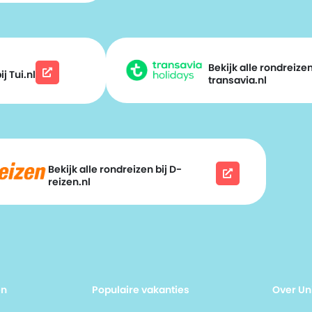
Bekijk alle rondreizen
j Tui.nl
transavia.nl
Bekijk alle rondreizen bij D-
reizen.nl
en
Populaire vakanties
Over Un