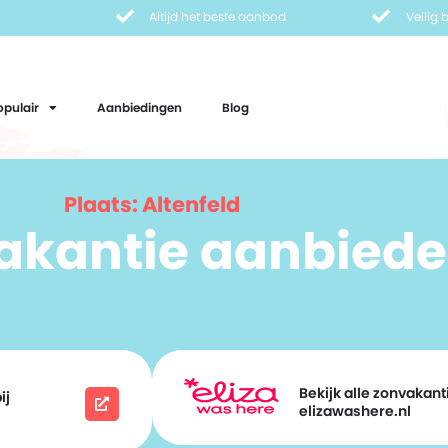
Altijd het beste aanbod
Veilig
opulair
Aanbiedingen
Blog
Plaats: Altenfeld
vakantie aanbiede
Bekijk alle zonvakanti
ij
elizawashere.nl