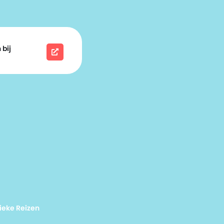
 bij
ieke Reizen