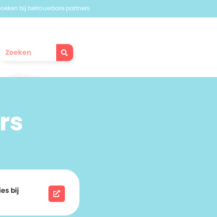
 boeken bij betrouwbare partners
rs
es bij