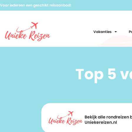
Voor iedereen een geschikt reisaanbod!
Vakanties
P
Top 5 
Bekijk alle rondreizen b
Uniekereizen.nl