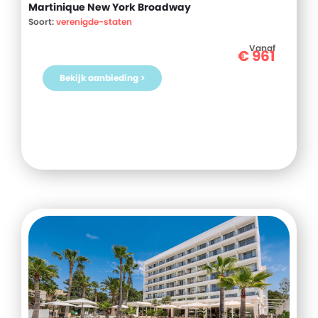
Martinique New York Broadway
Soort:
verenigde-staten
Vanaf
€
961
Bekijk aanbieding >