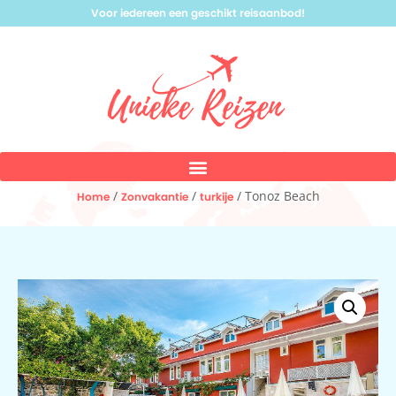
Voor iedereen een geschikt reisaanbod!
/
/
/ Tonoz Beach
Home
Zonvakantie
turkije