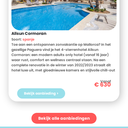
Allsun Cormoran
Soort:
spanje
Toe aan een ontspannen zonvakantie op Mallorca? In het
gezellige Paguera vind je het 4-sterrenhotel Allsun
Cormoran: een modern adults only hotel (vanaf 16 jaar)
waar rust, comfort en wellness centraal staan. Na een
complete renovatie in de winter van 2022/2023 straalt dit
hotel luxe uit, met gloednieuwe kamers en stijlvolle chill-out
zones. Dankzij de ideale ligging, op steenworp afstand van
het strand én het levendige centrum van Paguera, geniet je
Vanaf
€
630
hier van het beste van beide werelden. Of je nu je dagen
doorbrengt op een Bali-bed in de tropische tuin of ontspant
Bekijk aanbieding >
in de wellness-oase, bij Allsun Cormoran kom je helemaal
tot rust. ’s Avonds schuif je aan bij het uitgebreide buffet of
laat je je verrassen door livemuziek en shows. En dat alles op
basis van all inclusive. Dit wordt een vakantie om niet snel te
vergeten. Boek vandaag nog jouw relaxmoment bij D-
Bekijk alle aanbiedingen
reizen!