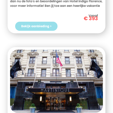
dan nu de foto's en beoordelingen van Hotel Indigo Florence,
voor meer informatie! Ben jij toe aan een heerlijke vakantie
in Italie? Boek jouw vakantie naar Hotel Indigo Florence
vandaag nog!
Vanaf
€
393
Bekijk aanbieding >