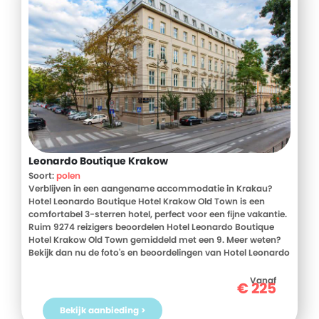
Leonardo Boutique Krakow
Soort:
polen
Verblijven in een aangename accommodatie in Krakau?
Hotel Leonardo Boutique Hotel Krakow Old Town is een
comfortabel 3-sterren hotel, perfect voor een fijne vakantie.
Ruim 9274 reizigers beoordelen Hotel Leonardo Boutique
Hotel Krakow Old Town gemiddeld met een 9. Meer weten?
Bekijk dan nu de foto's en beoordelingen van Hotel Leonardo
Boutique Hotel Krakow Old Town, voor meer informatie! Ben
jij toe aan een heerlijke vakantie in Polen? Boek jouw
Vanaf
€
225
vakantie naar Hotel Leonardo Boutique Hotel Krakow Old
Town vandaag nog!
Bekijk aanbieding >