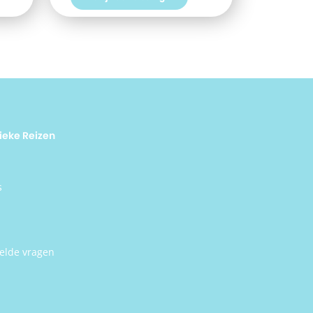
n
meer
e
eden
alilei
e
eizen
anuit
!
ieke Reizen
s
elde vragen