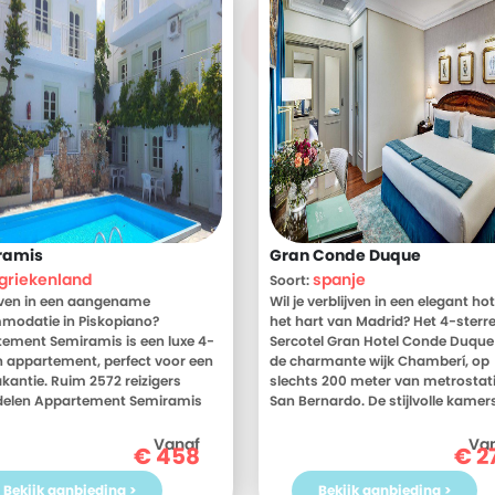
ramis
Gran Conde Duque
griekenland
spanje
Soort:
jven in een aangename
Wil je verblijven in een elegant hot
modatie in Piskopiano?
het hart van Madrid? Het 4-sterr
ement Semiramis is een luxe 4-
Sercotel Gran Hotel Conde Duque l
n appartement, perfect voor een
de charmante wijk Chamberí, op
akantie. Ruim 2572 reizigers
slechts 200 meter van metrostat
delen Appartement Semiramis
San Bernardo. De stijlvolle kamers
eld met een 8. Meer weten?
voorzien van airconditioning, een
 dan nu de foto's en
flatscreen-tv en een kussenmen
Vanaf
Va
€
458
€
2
delingen van Appartement
optimaal comfort. Begin je dag m
mis, voor meer informatie! Ben
uitgebreid ontbijtbuffet, inclusief
Bekijk aanbieding >
Bekijk aanbieding >