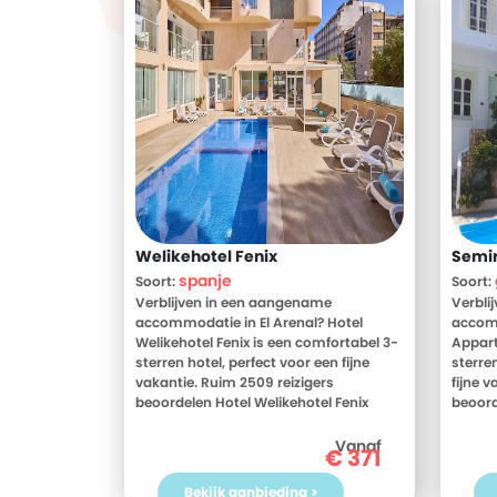
Welikehotel Fenix
Semi
spanje
Soort:
Soort:
Verblijven in een aangename
Verbli
accommodatie in El Arenal? Hotel
accom
Welikehotel Fenix is een comfortabel 3-
Appart
sterren hotel, perfect voor een fijne
sterre
vakantie. Ruim 2509 reizigers
fijne v
beoordelen Hotel Welikehotel Fenix
beoor
gemiddeld met een 8. Meer weten?
gemidd
Bekijk dan nu de foto's en
Bekijk
Vanaf
€
371
beoordelingen van Hotel Welikehotel
beoor
Fenix, voor meer informatie! Ben jij toe
Semira
Bekijk aanbieding >