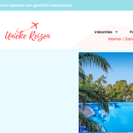
Voor iedereen een geschikt reisaanbod!
Vakanties
P
Home
/
Zon