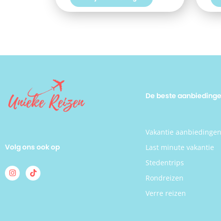
aan een heerlijke vakantie in Spanje?
jij toe
Boek jouw vakantie naar Hotel
Grieke
Welikehotel Fenix vandaag nog!
Appar
De beste aanbieding
Vakantie aanbiedinge
Volg ons ook op
Last minute vakantie
Stedentrips
Rondreizen
Verre reizen