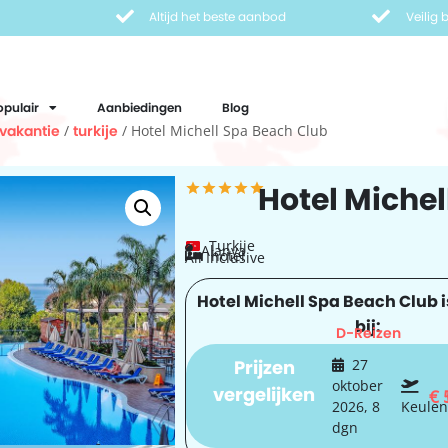
Altijd het beste aanbod
Veilig
opulair
Aanbiedingen
Blog
vakantie
/
turkije
/ Hotel Michell Spa Beach Club
Hotel Michel
Turkije
Alanya
hotel
All Inclusive
Hotel Michell Spa Beach Club i
bij:
D-Reizen
Prijzen
27
oktober
vergelijken
€
2026, 8
Keulen
dgn