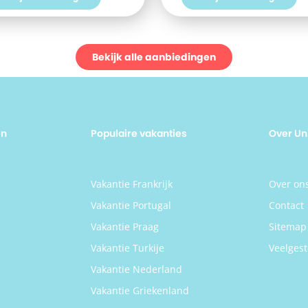
 aan een heerlijke vakantie in
biologische en gezonde opties, e
nland? Boek jouw vakantie naar
ontspan later met een keuze uit 
tement Semiramis vandaag nog!
dan 70 soorten thee in de gezellig
theesalon. Met bezienswaardigh
zoals het Centro Cultural Galileo G
Bekijk alle aanbiedingen
en de concertzaal Clamores in de
nabije omgeving, is er altijd iets t
beleven. Boek nu je verblijf bij D-r
en ontdek het beste van Madrid v
Sercotel Gran Hotel Conde Duque
en
Populaire vakanties
Over Un
n
Vakantie Frankrijk
Over on
Vakantie Portugal
Contact
Vakantie Praag
Sitemap
Vakantie Turkije
Veelgest
Vakantie Nederland
Vakantie Griekenland