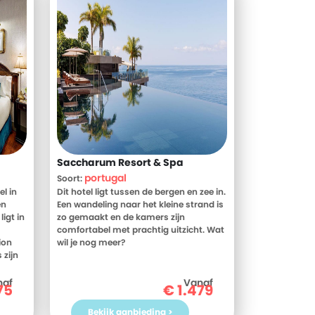
Saccharum Resort & Spa
portugal
Soort:
el in
Dit hotel ligt tussen de bergen en zee in.
en
Een wandeling naar het kleine strand is
igt in
zo gemaakt en de kamers zijn
comfortabel met prachtig uitzicht. Wat
ion
wil je nog meer?
 zijn
u voor
naf
Vanaf
75
€
1.479
et een
Bekijk aanbieding >