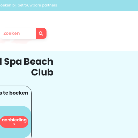
 boeken bij betrouwbare partners
l Spa Beach
Club
s te boeken
aanbieding
563
>