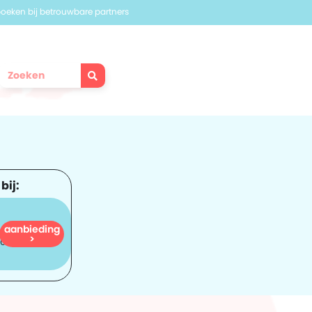
 boeken bij betrouwbare partners
bij:
aanbieding
476
>
orf