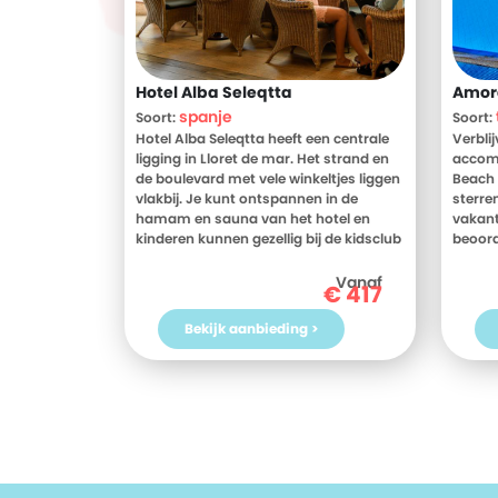
Hotel Alba Seleqtta
Amor
spanje
Soort:
Soort:
Hotel Alba Seleqtta heeft een centrale
Verbli
ligging in Lloret de mar. Het strand en
accom
de boulevard met vele winkeltjes liggen
Beach 
vlakbij. Je kunt ontspannen in de
sterren
hamam en sauna van het hotel en
vakant
kinderen kunnen gezellig bij de kidsclub
beoord
spelen. 's Avonds is er animatie voor
Phuket
zowel jong als oud. Hotel Alba Seleqtta
weten?
Vanaf
€
417
heeft een terras dat een prachtig
beoord
uitzicht biedt over de stad. Genieten,
Resort
Bekijk aanbieding >
toch?
Ben jij
Thaila
Hotel 
vanda