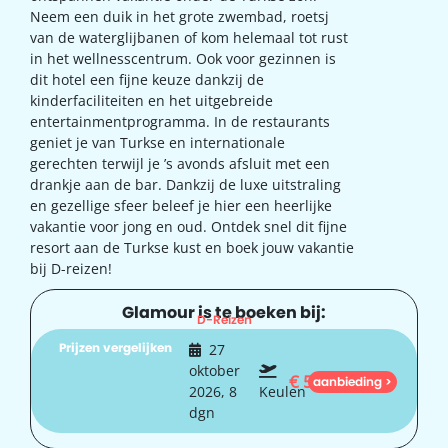
Neem een duik in het grote zwembad, roetsj
van de waterglijbanen of kom helemaal tot rust
in het wellnesscentrum. Ook voor gezinnen is
dit hotel een fijne keuze dankzij de
kinderfaciliteiten en het uitgebreide
entertainmentprogramma. In de restaurants
geniet je van Turkse en internationale
gerechten terwijl je ’s avonds afsluit met een
drankje aan de bar. Dankzij de luxe uitstraling
en gezellige sfeer beleef je hier een heerlijke
vakantie voor jong en oud. Ontdek snel dit fijne
resort aan de Turkse kust en boek jouw vakantie
bij D-reizen!
Glamour is te boeken bij:
D-Reizen
Prijzen vergelijken
27
oktober
€
510
aanbieding >
2026, 8
Keulen
dgn