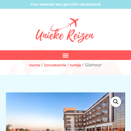
Voor iedereen een geschikt reisaanbod!
/
/
/ Glamour
Home
Zonvakantie
turkije