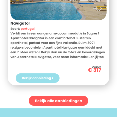
Navigator
Soort:
portugal
Verblijven in een aangename accommodatie in Sagres?
Aparthotel Navigator is een comfortabel 3-sterren
aparthotel, perfect voor een fijne vakantie. Ruim 3001
reizigers beoordelen Aparthotel Navigator gemiddeld met
een 7. Meer weten? Bekijk dan nu de foto's en beoordelingen
van Aparthotel Navigator, voor meer informatie! Ben jij toe
aan een heerlijke vakantie in Portugal? Boek jouw vakantie
naar Aparthotel Navigator vandaag nog!
Vanaf
€
317
Bekijk aanbieding >
Bekijk alle aanbiedingen