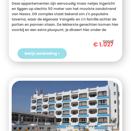
Deze appartementen zijn eenvoudig maar netjes ingericht
en liggen op slechts 50 meter van het mooiste zandstrand
van Naxos. Dit complex staat bekend om z'n populaire
taverna, waar de eigenaar Vangelis en z'n familie achter de
potten en pannen staan. De lekkerste gerechten komen hier
voorbij en een extra pluspunt; je dineert hier onder de
olijfbomen met uitzicht op de zee.
Vanaf
€
1.027
Bekijk aanbieding >