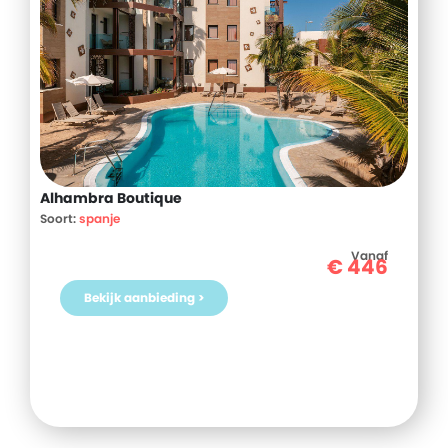
Alhambra Boutique
Soort:
spanje
Vanaf
€
446
Bekijk aanbieding >