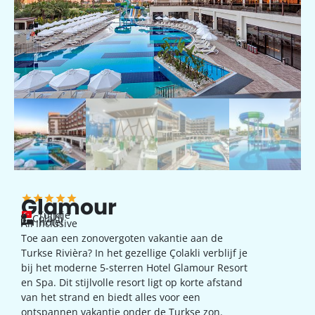
Glamour
Turkije
Colakli
hotel
All Inclusive
Toe aan een zonovergoten vakantie aan de
Turkse Rivièra? In het gezellige Çolakli verblijf je
bij het moderne 5-sterren Hotel Glamour Resort
en Spa. Dit stijlvolle resort ligt op korte afstand
van het strand en biedt alles voor een
ontspannen vakantie onder de Turkse zon.