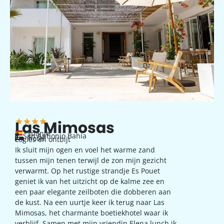
Las Mimosas
Spanje
San Antionio Bahia
hotel
Logies en ontbijt
Ik sluit mijn ogen en voel het warme zand
tussen mijn tenen terwijl de zon mijn gezicht
verwarmt. Op het rustige strandje Es Pouet
geniet ik van het uitzicht op de kalme zee en
een paar elegante zeilboten die dobberen aan
de kust. Na een uurtje keer ik terug naar Las
Mimosas, het charmante boetiekhotel waar ik
verblijf. Samen met mijn vriendin Elena lunch ik