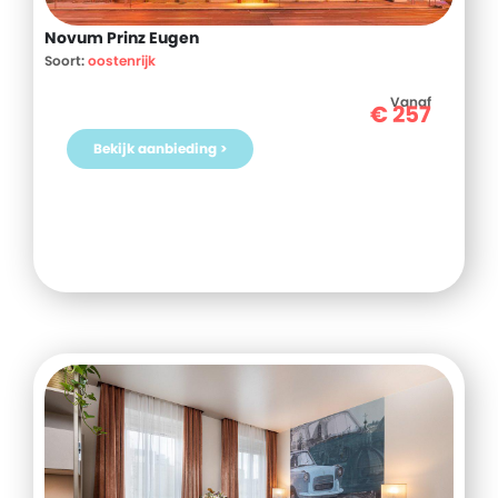
Novum Prinz Eugen
Soort:
oostenrijk
Vanaf
€
257
Bekijk aanbieding >