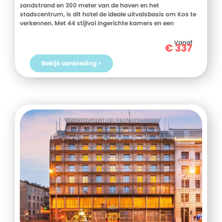
zandstrand en 300 meter van de haven en het
stadscentrum, is dit hotel de ideale uitvalsbasis om Kos te
verkennen. Met 44 stijlvol ingerichte kamers en een
uitnodigende lounge, zorgt Dimitris Paritsa voor een
comfortabel verblijf. In de directe omgeving vind je diverse
Vanaf
€
337
restaurants, bars en winkels, perfect voor een avondje uit. Of
je nu wilt ontspannen aan het strand of de historische
Bekijk aanbieding >
bezienswaardigheden van Kos wilt ontdekken, alles is
binnen handbereik. Klaar voor een onvergetelijke vakantie?
Boek nu je verblijf bij D-reizen en beleef het zelf!