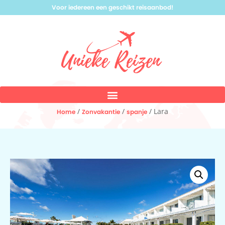
Voor iedereen een geschikt reisaanbod!
/
/
/ Lara
Home
Zonvakantie
spanje