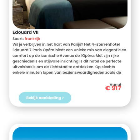
Edouard VII
Soort:
frankrijk
Wil je verblijven in het hart van Parijs? Het 4-sterrenhotel
Edouard 7 Paris Opéra biedt een unieke mix van elegantie en
comfort op de iconische Avenue de l'Opéra. Met zijn rijke
geschiedenis en stijlvolle inrichting is dit hotel de perfecte
uitvalsbasis om de Lichtstad te ontdekken. Op slechts
enkele minuten lopen van bezienswaardigheden zoals de
Opéra Garnier en het Louvre, dompel je jezelf onder in de
Parijse charme. Na een dag vol avontuur kun je ontspannen
Vanaf
€
917
in de luxe kamers met uitzicht op de stad. Geniet van
culinaire hoogstandjes in het restaurant La Cuisine de l'E7 en
Bekijk aanbieding >
proef creatieve cocktails in de bar. Met een fitnesscentrum
en eersteklas service garandeert dit hotel een onvergetelijk
verblijf. Boek nu je verblijf bij D-reizen en ervaar het zelf!