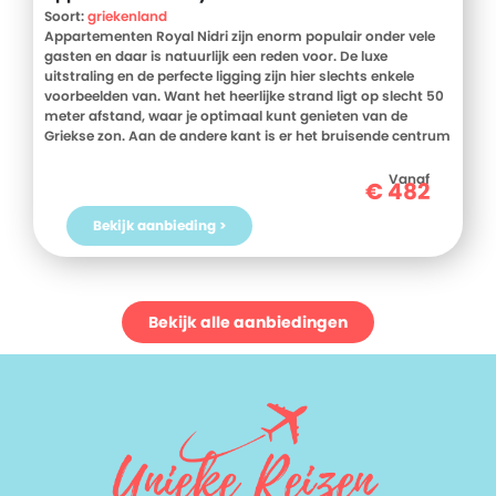
Soort:
griekenland
Appartementen Royal Nidri zijn enorm populair onder vele
gasten en daar is natuurlijk een reden voor. De luxe
uitstraling en de perfecte ligging zijn hier slechts enkele
voorbeelden van. Want het heerlijke strand ligt op slecht 50
meter afstand, waar je optimaal kunt genieten van de
Griekse zon. Aan de andere kant is er het bruisende centrum
van Nidri, wat ook op slechts 300 meter afstand is gelegen.
Hier verblijf je dus op een heerlijke rustige locatie, terwijl de
Vanaf
€
482
gezellige drukte altijd om de hoek gluurt. Het beste van twee
werelden dus. Het zwembad is heerlijk voor wat afkoeling en
Bekijk aanbieding >
de naastgelegen poolbar is regelmatig het decor van een
gezellige (georganiseerde) avond. De moderne kamers zijn
comfortabel ingericht en lekker ruim van opzet. Maar ook
het balkon is het benoemen waard, want vanuit elk balkon
heb je een prachtig uitzicht over het zwembad of de
Bekijk alle aanbiedingen
omgeving. Dit is zoals een vakantie hoort te zijn.