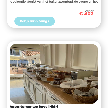
je vakantie. Geniet van het buitenzwembad, de sauna en het
privéstrand voor een onvergetelijk verblijf. Boek snel en
ervaar het comfort van A Suite Side!
Vanaf
€
403
Bekijk aanbieding >
Appartementen Royal Nidri