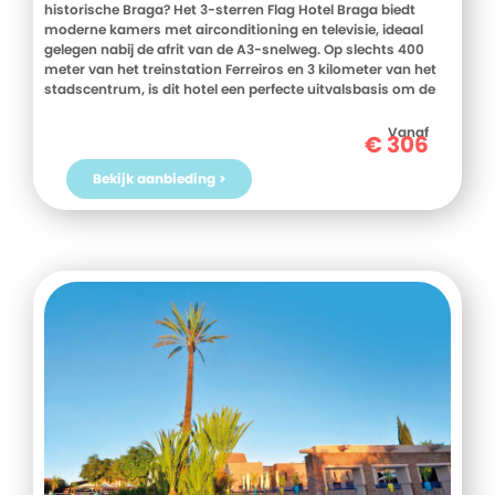
historische Braga? Het 3-sterren Flag Hotel Braga biedt
moderne kamers met airconditioning en televisie, ideaal
gelegen nabij de afrit van de A3-snelweg. Op slechts 400
meter van het treinstation Ferreiros en 3 kilometer van het
stadscentrum, is dit hotel een perfecte uitvalsbasis om de
rijke cultuur en geschiedenis van Braga te ontdekken. Begin
je dag met een uitgebreid ontbijtbuffet en geniet van
Vanaf
€
306
regionale en internationale gerechten in het restaurant. Met
gratis parkeergelegenheid en een 24-uursreceptie staat het
Bekijk aanbieding >
vriendelijke personeel altijd voor je klaar. Boek nu je verblijf
bij D-reizen en ervaar het comfort en de gastvrijheid van
Flag Hotel Braga!