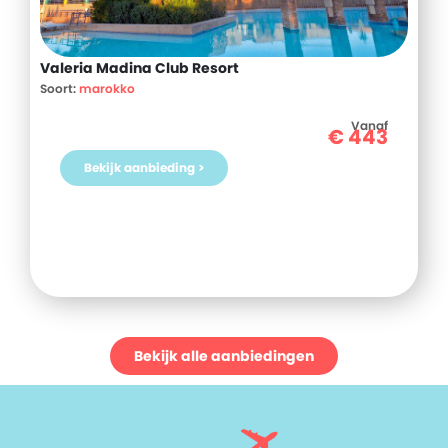
Valeria Madina Club Resort
Soort:
marokko
Vanaf
€
443
Bekijk aanbieding >
Bekijk alle aanbiedingen