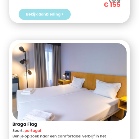
Vanaf
€
155
Bekijk aanbieding >
Braga Flag
Soort:
portugal
Ben je op zoek naar een comfortabel verblijf in het