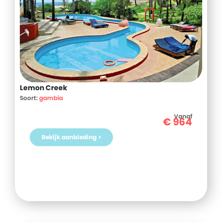
Lemon Creek
Soort:
gambia
Vanaf
€
964
Bekijk aanbieding >