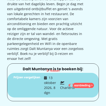
drukte van het dagelijks leven. Begin je dag met
een uitgebreid ontbijtbuffet en geniet ’s avonds
van lokale gerechten in het restaurant. De
comfortabele kamers zijn voorzien van
airconditioning en bieden een prachtig uitzicht
op de omliggende natuur. Voor de actieve
reiziger zijn er tal van wandel- en fietsroutes in
de directe omgeving. Met gratis
parkeergelegenheid en WiFi in de openbare
ruimtes zorgt Dalt Muntanya voor een zorgeloos
verblijf. Boek nu je verblijf bij D-reizen en
ervaar het zelf!
Dalt Muntanya is te boeken bij:
D-Reizen
Prijzen vergelijken
13
oktober
€
723
aanbieding >
2026, 8
Charleroi
dgn