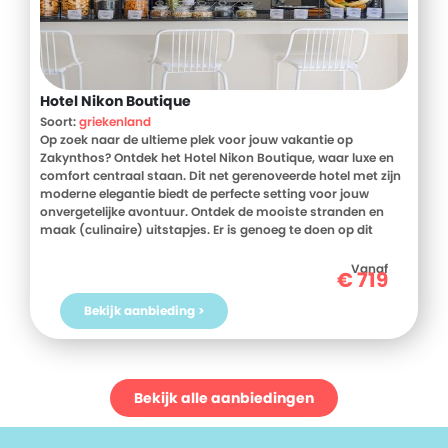
Hotel Nikon Boutique
Soort:
griekenland
Op zoek naar de ultieme plek voor jouw vakantie op
Zakynthos? Ontdek het Hotel Nikon Boutique, waar luxe en
comfort centraal staan. Dit net gerenoveerde hotel met zijn
moderne elegantie biedt de perfecte setting voor jouw
onvergetelijke avontuur. Ontdek de mooiste stranden en
maak (culinaire) uitstapjes. Er is genoeg te doen op dit
prachtige eiland. Elke kamer biedt een gevoel van luxe en
eenvoud en beschikt over een balkon of terras met zitje.
Vanaf
€
719
Voor net wat meer luxe boek je een kamer met
privézwembad.
Bekijk aanbieding >
In het hotel start je dag met een lekker ontbijt bereid met
lokale ingrediënten, even rustig aan en plannen maken.
Wordt het vandaag een dagje luieren bij het zwembad of ga
je de omgeving verkennen? Beide kan natuurlijk ook. Wat je
Bekijk alle aanbiedingen
ook kiest, dit wordt een heerlijke vakantie