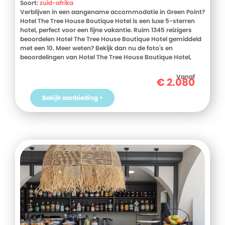
Soort:
zuid-afrika
Verblijven in een aangename accommodatie in Green Point?
Hotel The Tree House Boutique Hotel is een luxe 5-sterren
hotel, perfect voor een fijne vakantie. Ruim 1345 reizigers
beoordelen Hotel The Tree House Boutique Hotel gemiddeld
met een 10. Meer weten? Bekijk dan nu de foto's en
beoordelingen van Hotel The Tree House Boutique Hotel,
voor meer informatie! Ben jij toe aan een heerlijke vakantie
in Zuid-Afrika? Boek jouw vakantie naar Hotel The Tree
Vanaf
€
2.080
House Boutique Hotel vandaag nog!
Bekijk aanbieding >