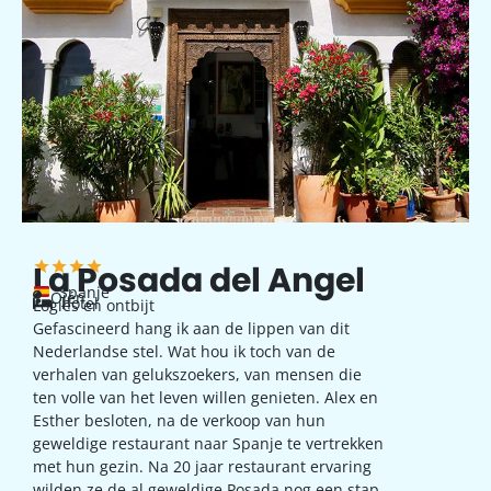
La Posada del Angel
Spanje
Ojén
hotel
Logies en ontbijt
Gefascineerd hang ik aan de lippen van dit
Nederlandse stel. Wat hou ik toch van de
verhalen van gelukszoekers, van mensen die
ten volle van het leven willen genieten. Alex en
Esther besloten, na de verkoop van hun
geweldige restaurant naar Spanje te vertrekken
met hun gezin. Na 20 jaar restaurant ervaring
wilden ze de al geweldige Posada nog een stap