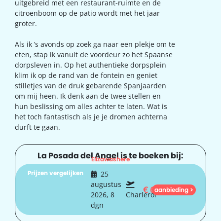
uitgebreid met een restaurant-ruimte en de
citroenboom op de patio wordt met het jaar
groter.
Als ik ’s avonds op zoek ga naar een plekje om te
eten, stap ik vanuit de voordeur zo het Spaanse
dorpsleven in. Op het authentieke dorpsplein
klim ik op de rand van de fontein en geniet
stilletjes van de druk gebarende Spanjaarden
om mij heen. Ik denk aan de twee stellen en
hun beslissing om alles achter te laten. Wat is
het toch fantastisch als je je dromen achterna
durft te gaan.
La Posada del Angel is te boeken bij:
Elizawashere
Prijzen vergelijken
25
augustus
€
626
aanbieding >
2026, 8
Charleroi
dgn