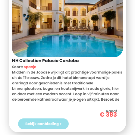
NH Collection Palacio Cordoba
Soort:
spanje
Midden in de Joodse wijk ligt dit prachtige voormalige paleis
uit de 17e eeuw. Zodra je dit hotel binnenstapt word je
omringd door geschiedenis met traditionele
binnenplaatsen, bogen en houtsnijwerk in oude glorie, hier
en daar met een modern accent. Loop in vijf minuten naar
de beroemde kathedraal waar je je ogen uitkijkt. Bezoek de
Moorse tuinen en proef de beste tapas in de barretjes om de
hoek, nergens anders smaken ze zo lekker als hier. Voor de
Vanaf
€
383
shopaholics liggen de winkels op steenworp afstand. Terug
bij je hotel ontspan je bij het zwembad of je geniet van
Bekijk aanbieding >
heerlijke gerechten in het eigen restaurant. Daarna plof je
moe maar voldaan op je comfortabele bed. Morgen is er