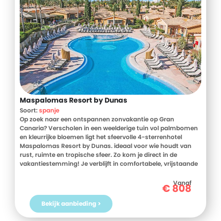
Maspalomas Resort by Dunas
Soort:
spanje
Op zoek naar een ontspannen zonvakantie op Gran
Canaria? Verscholen in een weelderige tuin vol palmbomen
en kleurrijke bloemen ligt het sfeervolle 4-sterrenhotel
Maspalomas Resort by Dunas. ideaal voor wie houdt van
rust, ruimte en tropische sfeer. Zo kom je direct in de
vakantiestemming! Je verblijft in comfortabele, vrijstaande
bungalows met alle ruimte en privacy. Neem een duik in het
zwembad of laat je kinderen lekker spelen in de splashzone.
Vanaf
€
808
Het animatieteam zorgt dagelijks voor leuke activiteiten
voor jong en oud. De beroemde duinen van Maspalomas
Bekijk aanbieding >
liggen op loopafstand en met de shuttleservice sta je zo op
het parelwitte strand. Golfliefhebber? De golfbaan ligt