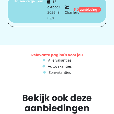
Prijzen vergelijken
13
oktober
€
845
aanbieding >
2026, 8
Charleroi
dgn
Relevante pagina's voor jou
Alle vakanties
Autovakanties
Zonvakanties
Bekijk ook deze
aanbiedingen