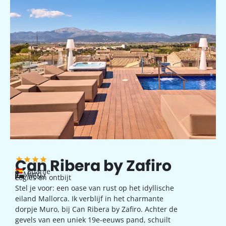
Can Ribera by Zafiro
Spanje
Muro
hotel
Logies en ontbijt
Stel je voor: een oase van rust op het idyllische
eiland Mallorca. Ik verblijf in het charmante
dorpje Muro, bij Can Ribera by Zafiro. Achter de
gevels van een uniek 19e-eeuws pand, schuilt