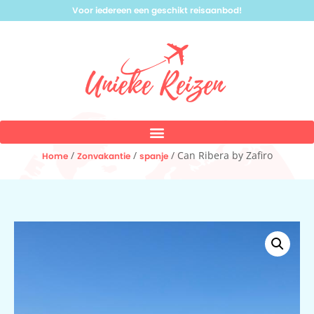
Voor iedereen een geschikt reisaanbod!
/
/
/ Can Ribera by Zafiro
Home
Zonvakantie
spanje