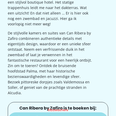
een stijlvol boutique hotel. Het statige
trappenhuis leidt me naar het dakterras. Wat
een uitzicht! En dat niet alleen … Er is hier ook
nog een zwembad en jacuzzi. Hier ga ik
voorlopig niet meer weg!
De stijlvolle kamers en suites van Can Ribera by
Zafiro combineren authentieke details met
eigentijds design, waardoor er een unieke sfeer
ontstaat. Neem een verfrissende duik in het
zwembad of laat je verwennen in het
fantastische restaurant voor een heerlijk ontbijt.
Zin om te toeren? Ontdek de bruisende
hoofdstad Palma, met haar historische
bezienswaardigheden en levendige sfeer.
Bezoek pittoreske dorpjes zoals Valdemossa en
Soller, of geniet van de prachtige stranden in
Alcudia.
Can Ribera by Zafiro is te boeken bij:
Elizawashere