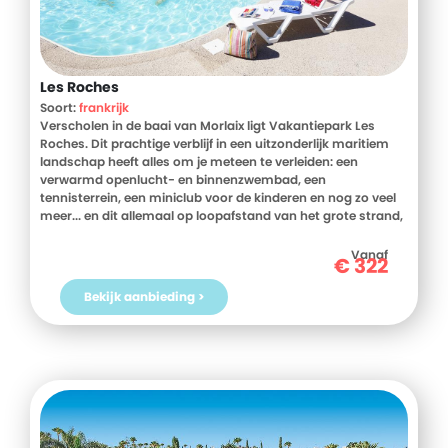
Les Roches
Soort:
frankrijk
Verscholen in de baai van Morlaix ligt Vakantiepark Les
Roches. Dit prachtige verblijf in een uitzonderlijk maritiem
landschap heeft alles om je meteen te verleiden: een
verwarmd openlucht- en binnenzwembad, een
tennisterrein, een miniclub voor de kinderen en nog zo veel
meer... en dit allemaal op loopafstand van het grote strand,
de haven en de oude stad.
Vanaf
€
322
Bekijk aanbieding >