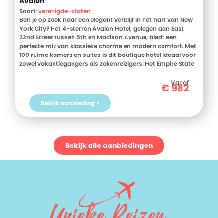
Avalon
Soort:
verenigde-staten
Ben je op zoek naar een elegant verblijf in het hart van New
York City? Het 4-sterren Avalon Hotel, gelegen aan East
32nd Street tussen 5th en Madison Avenue, biedt een
perfecte mix van klassieke charme en modern comfort. Met
100 ruime kamers en suites is dit boutique hotel ideaal voor
zowel vakantiegangers als zakenreizigers. Het Empire State
Building, Penn Station en Madison Square Park liggen op
korte loopafstand, waardoor je midden in de actie van
Vanaf
€
982
Midtown Manhattan verblijft. De kamers zijn voorzien van
luxe voorzieningen zoals flatscreen-tv's, iPod-
Bekijk aanbieding >
dockingstations en gratis WiFi. Begin je dag met een deluxe
continentaal ontbijt en maak gebruik van de 24-uurs
fitnessruimte om fit te blijven tijdens je reis. Het vriendelijke
personeel staat klaar om je te assisteren met
conciërgediensten en tips over de stad. Boek snel bij D-
Bekijk alle aanbiedingen
reizen en ervaar het zelf!