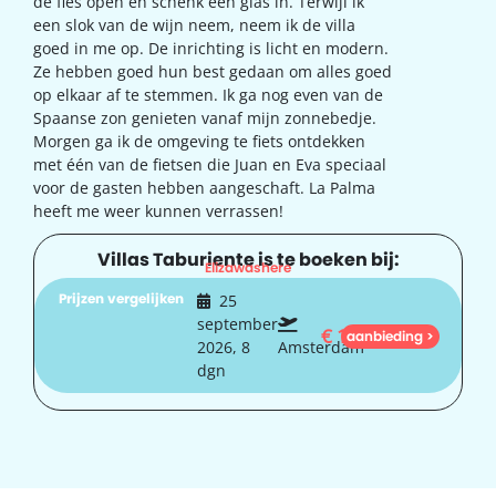
de fles open en schenk een glas in. Terwijl ik
een slok van de wijn neem, neem ik de villa
goed in me op. De inrichting is licht en modern.
Ze hebben goed hun best gedaan om alles goed
op elkaar af te stemmen. Ik ga nog even van de
Spaanse zon genieten vanaf mijn zonnebedje.
Morgen ga ik de omgeving te fiets ontdekken
met één van de fietsen die Juan en Eva speciaal
voor de gasten hebben aangeschaft. La Palma
heeft me weer kunnen verrassen!
Villas Taburiente is te boeken bij:
Elizawashere
Prijzen vergelijken
25
september
€
1.091
aanbieding >
2026, 8
Amsterdam
dgn