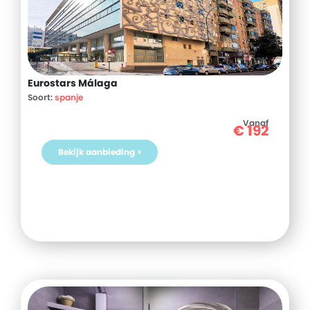
Eurostars Málaga
Soort:
spanje
Vanaf
€
192
Bekijk aanbieding >