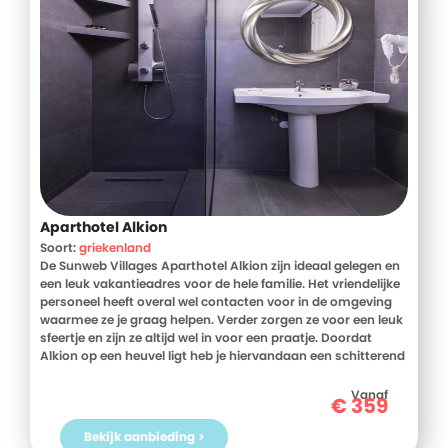
Aparthotel Alkion
Soort:
griekenland
De Sunweb Villages Aparthotel Alkion zijn ideaal gelegen en
een leuk vakantieadres voor de hele familie. Het vriendelijke
personeel heeft overal wel contacten voor in de omgeving
waarmee ze je graag helpen. Verder zorgen ze voor een leuk
sfeertje en zijn ze altijd wel in voor een praatje. Doordat
Alkion op een heuvel ligt heb je hiervandaan een schitterend
uitzicht over de helderblauwe zee.
Vanaf
€
359
De ruime appartementen liggen verspreid in een tuin en
hebben een frisse en moderne inrichting. Het zwembad ligt
Bekijk aanbieding >
te midden van de appartementen, hier is altijd wel