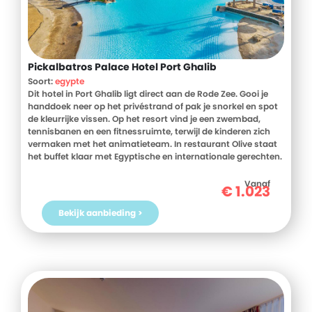
Pickalbatros Palace Hotel Port Ghalib
Soort:
egypte
Dit hotel in Port Ghalib ligt direct aan de Rode Zee. Gooi je
handdoek neer op het privéstrand of pak je snorkel en spot
de kleurrijke vissen. Op het resort vind je een zwembad,
tennisbanen en een fitnessruimte, terwijl de kinderen zich
vermaken met het animatieteam. In restaurant Olive staat
het buffet klaar met Egyptische en internationale gerechten.
Dit is jouw uitvalsbasis waar je zelf het tempo bepaalt actief
of juist helemaal niks doen.
Vanaf
€
1.023
Bekijk aanbieding >