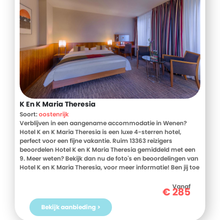
K En K Maria Theresia
Soort:
oostenrijk
Verblijven in een aangename accommodatie in Wenen?
Hotel K en K Maria Theresia is een luxe 4-sterren hotel,
perfect voor een fijne vakantie. Ruim 13363 reizigers
beoordelen Hotel K en K Maria Theresia gemiddeld met een
9. Meer weten? Bekijk dan nu de foto's en beoordelingen van
Hotel K en K Maria Theresia, voor meer informatie! Ben jij toe
aan een heerlijke vakantie in Oostenrijk? Boek jouw vakantie
naar Hotel K en K Maria Theresia vandaag nog!
Vanaf
€
285
Bekijk aanbieding >