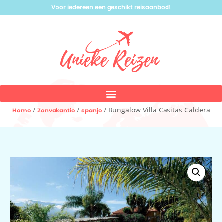
Voor iedereen een geschikt reisaanbod!
/
/
/ Bungalow Villa Casitas Caldera
Home
Zonvakantie
spanje