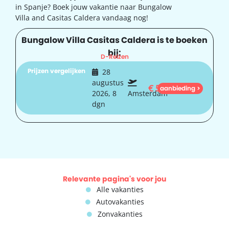
in Spanje? Boek jouw vakantie naar Bungalow
Villa and Casitas Caldera vandaag nog!
Bungalow Villa Casitas Caldera is te boeken
bij:
D-Reizen
Prijzen vergelijken
28
augustus
€
588
aanbieding >
2026, 8
Amsterdam
dgn
Relevante pagina's voor jou
Alle vakanties
Autovakanties
Zonvakanties