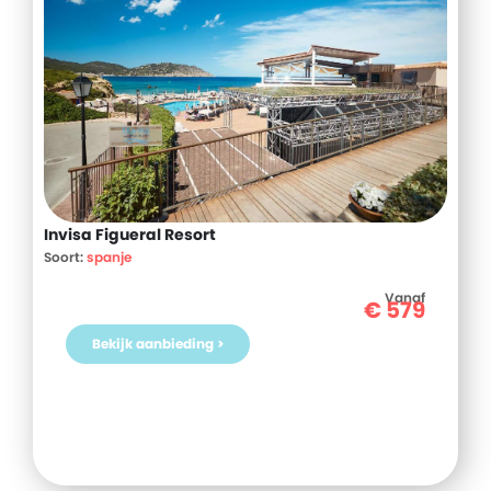
Invisa Figueral Resort
Soort:
spanje
Vanaf
€
579
Bekijk aanbieding >