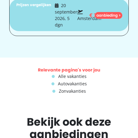
Prijzen vergelijken
20
september
€
390
aanbieding >
2026, 5
Amsterdam
dgn
Relevante pagina's voor jou
Alle vakanties
Autovakanties
Zonvakanties
Bekijk ook deze
aanbiedingen