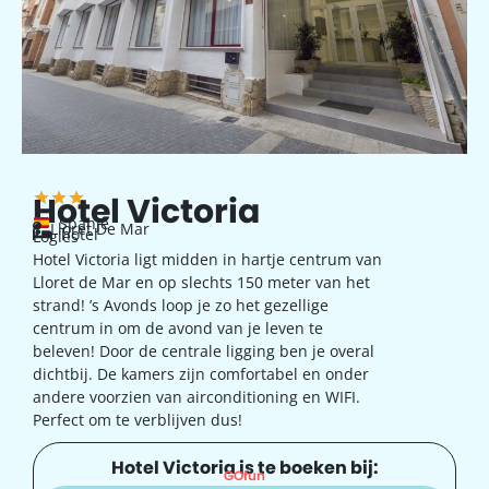
Hotel Victoria
Spanje
Lloret De Mar
hotel
Logies
Hotel Victoria ligt midden in hartje centrum van
Lloret de Mar en op slechts 150 meter van het
strand! ’s Avonds loop je zo het gezellige
centrum in om de avond van je leven te
beleven! Door de centrale ligging ben je overal
dichtbij. De kamers zijn comfortabel en onder
andere voorzien van airconditioning en WIFI.
Perfect om te verblijven dus!
Hotel Victoria is te boeken bij:
GOfun