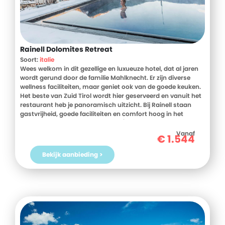
Rainell Dolomites Retreat
Soort:
italie
Wees welkom in dit gezellige en luxueuze hotel, dat al jaren
wordt gerund door de familie Mahlknecht. Er zijn diverse
wellness faciliteiten, maar geniet ook van de goede keuken.
Het beste van Zuid Tirol wordt hier geserveerd en vanuit het
restaurant heb je panoramisch uitzicht. Bij Rainell staan
gastvrijheid, goede faciliteiten en comfort hoog in het
vaandel. Bij dit fantastische ski in/ski out hotel stap je
vanuit het hotel zo op de piste en na een lange dag skien zo
Vanaf
€
1.544
in de wellness. Dat is genieten!
Bekijk aanbieding >