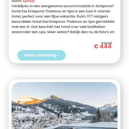
Soort:
spanje
Verblijven in een aangename accommodatie in Estepona?
Hotel Exe Estepona Thalasso en Spa is een luxe 4-sterren
hotel, perfect voor een fijne vakantie. Ruim 377 reizigers
beoordelen Hotel Exe Estepona Thalasso en Spa gemiddeld
met een 8. Ook beschikt het hotel over vele faciliteiten
waaronder een spa. Meer weten? Bekijk dan nu de foto's en
beoordelingen van Hotel Exe Estepona Thalasso en Spa, voor
meer informatie! Ben jij toe aan een heerlijke vakantie in
Vanaf
€
444
Spanje? Boek jouw vakantie naar Hotel Exe Estepona
Thalasso en Spa vandaag nog!
Bekijk aanbieding >