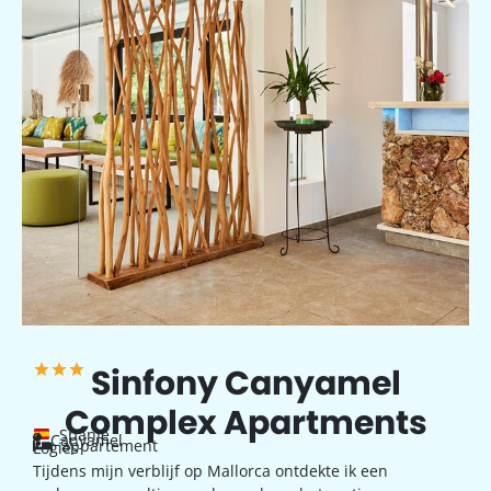
Sinfony Canyamel
Complex Apartments
Spanje
Canyamel
appartement
Logies
Tijdens mijn verblijf op Mallorca ontdekte ik een