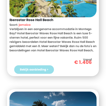
Iberostar Rose Hall Beach
Soort:
jamaica
Verblijven in een aangename accommodatie in Montego
Bay? Hotel Iberostar Waves Rose Hall Beach is een luxe 5-
sterren hotel, perfect voor een fijne vakantie. Ruim 500
reizigers beoordelen Hotel Iberostar Waves Rose Hall Beach
gemiddeld met een 8. Meer weten? Bekijk dan nu de foto's en
beoordelingen van Hotel Iberostar Waves Rose Hall Beach,
voor meer informatie! Ben jij toe aan een heerlijke vakantie
in Jamaica? Boek jouw vakantie naar Hotel Iberostar Waves
Vanaf
€
1.406
Rose Hall Beach vandaag nog!
Bekijk aanbieding >