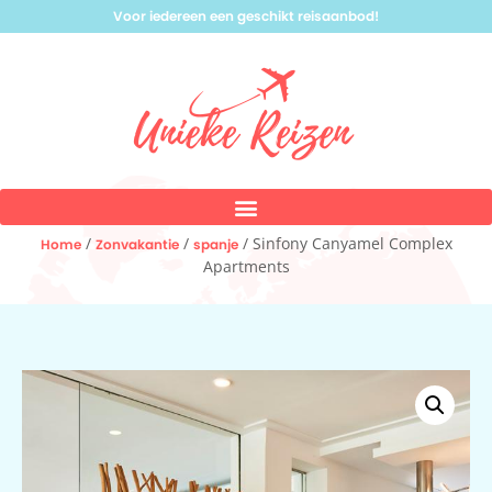
Voor iedereen een geschikt reisaanbod!
/
/
/ Sinfony Canyamel Complex
Home
Zonvakantie
spanje
Apartments