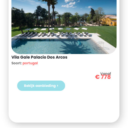
Vila Gale Palacio Dos Arcos
Soort:
portugal
Vanaf
€
778
Bekijk aanbieding >