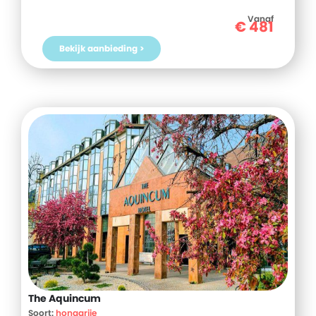
Vanaf
€
481
Bekijk aanbieding >
The Aquincum
Soort:
hongarije