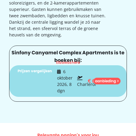
soloreizigers, en de 2-kamerappartementen
superieur. Gasten kunnen gebruikmaken van
twee zwembaden, ligbedden en knusse tuinen.
Dankzij de centrale ligging wandel je zó naar
het strand, een sfeervol terras of de groene
heuvels van de omgeving.
Sinfony Canyamel Complex Apartments is te
boeken bij:
Elizawashere
Prijzen vergelijken
6
oktober
€
636
aanbieding >
2026, 8
Charleroi
dgn
Relevante pagina's voor jou