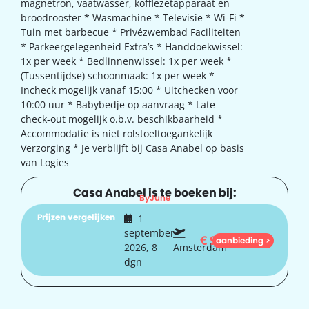
magnetron, vaatwasser, koffiezetapparaat en
broodrooster * Wasmachine * Televisie * Wi-Fi *
Tuin met barbecue * Privézwembad Faciliteiten
* Parkeergelegenheid Extra’s * Handdoekwissel:
1x per week * Bedlinnenwissel: 1x per week *
(Tussentijdse) schoonmaak: 1x per week *
Incheck mogelijk vanaf 15:00 * Uitchecken voor
10:00 uur * Babybedje op aanvraag * Late
check-out mogelijk o.b.v. beschikbaarheid *
Accommodatie is niet rolstoeltoegankelijk
Verzorging * Je verblijft bij Casa Anabel op basis
van Logies
Casa Anabel is te boeken bij:
ByJune
Prijzen vergelijken
1
september
€
985
aanbieding >
2026, 8
Amsterdam
dgn