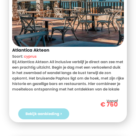
Atlantica Akteon
Soort:
cyprus
Bij Atlantica Akteon All inclusive verblijf je direct aan zee met
een prachtig uitzicht. Begin je dag met een verkoelend duik
in het zwembad of wandel langs de kust terwijl de zon
opkomt. Het bruisende Paphos ligt om de hoek, met zijn rijke
historie en gezellige bars en restaurants. Hier combineer je
moeiteloos ontspanning met het ontdekken van de lokale
cultuur.
Vanaf
€
760
De ruime appartementen zijn van alle gemakken voorzien,
inclusief fijne faciliteiten. Het restaurant serveert een mix
Bekijk aanbieding >
van lokale en internationale gerechten en ook drankjes zijn
inclusief. Voor kinderen is er een kinderzwembad en
speeltuin, terwijl sportievelingen zich kunnen uitleven in de
fitnessruimte. Alles is aanwezig om je vakantie zorgeloos te