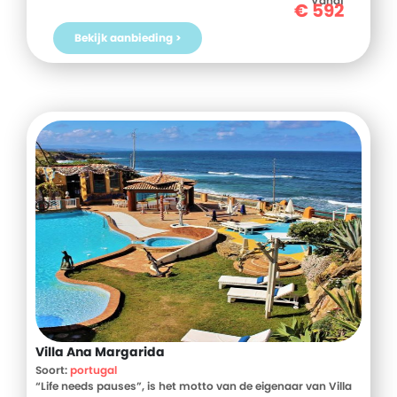
Vanaf
€
592
en Resort vandaag nog!
Bekijk aanbieding >
Villa Ana Margarida
Soort:
portugal
“Life needs pauses”, is het motto van de eigenaar van Villa