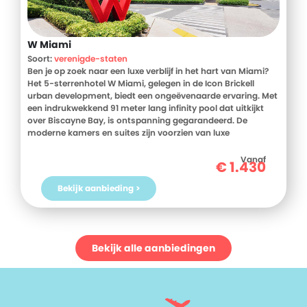
W Miami
Soort:
verenigde-staten
Ben je op zoek naar een luxe verblijf in het hart van Miami?
Het 5-sterrenhotel W Miami, gelegen in de Icon Brickell
urban development, biedt een ongeëvenaarde ervaring. Met
een indrukwekkend 91 meter lang infinity pool dat uitkijkt
over Biscayne Bay, is ontspanning gegarandeerd. De
moderne kamers en suites zijn voorzien van luxe
beddengoed, een iPod-dock en een 42-inch flatscreen-tv
met filmcollectie. Daarnaast beschikken de kamers over een
Vanaf
€
1.430
magnetron en een minikoelkast voor extra gemak. Culinair
genieten doe je in het restaurant en rooftopbar TULUM, waar
Bekijk aanbieding >
lokale en internationale smaken samenkomen, vergezeld
van adembenemende uitzichten. Met de nabijheid van het
Miami Art Museum en Miami Beach op slechts 10 minuten
rijden, is dit hotel de perfecte uitvalsbasis voor zowel
ontspanning als avontuur. Boek nu je verblijf bij D-reizen en
Bekijk alle aanbiedingen
ervaar het zelf!