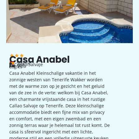
Casa Anabel
Spanje
Callao Salvaje
Villa
Logies
Casa Anabel Kleinschalige vakantie in het
zonnige westen van Tenerife Wakker worden
met de warme zon op je gezicht en het geluid
van de zee in de verte: welkom bij Casa Anabel,
een charmante vrijstaande casa in het rustige
Callao Salvaje op Tenerife. Deze kleinschalige
accommodatie biedt een fijne mix van privacy
en comfort, met een eigen zwembad en een
zonnig terras waar je helemaal tot rust komt. De
casa is sfeervol ingericht met een lichte,
moderne stijl en een volledig uitgeruste keuken,