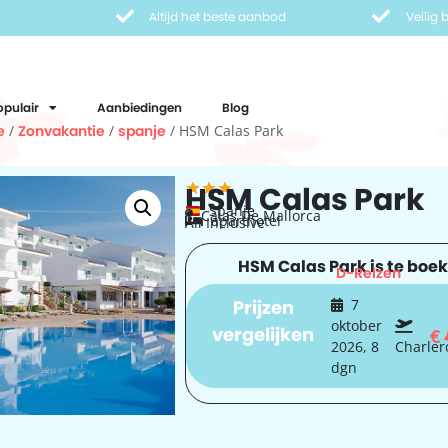
Altijd het beste aanbod
Veilig
opulair
Aanbiedingen
Blog
e
/
Zonvakantie
/
spanje
/ HSM Calas Park
HSM Calas Park
Spanje
Calas De Mallorca
aparthotel
All Inclusive
HSM Calas Park is te boek
D-Reizen
Prijzen
7
oktober
vergelijken
€
2026, 8
Charler
dgn