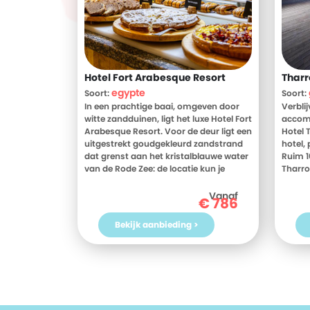
Hotel Fort Arabesque Resort
Tharr
egypte
Soort:
Soort:
In een prachtige baai, omgeven door
Verbli
witte zandduinen, ligt het luxe Hotel Fort
accom
Arabesque Resort. Voor de deur ligt een
Hotel 
uitgestrekt goudgekleurd zandstrand
hotel, 
dat grenst aan het kristalblauwe water
Ruim 1
van de Rode Zee: de locatie kun je
Tharro
gerust zeer idyllisch noemen.
weten?
beoord
Vanaf
€
786
Het elegante hotel beschikt over
meer i
comfortabele kamers, die allemaal
heerli
Bekijk aanbieding >
uitkijken op de helderblauwe zee en de
jouw v
tropische tuin met kleurrijke bloemen.
vanda
Verder zijn er allerlei fijne faciliteiten om
je verblijf nog aangenamer te maken,
zoals kanoën, windsurfen, snorkelen of
kameelrijden. Ook relaxen bij het
zwembad of op het privéstrand