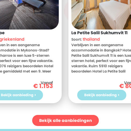
oe
La Petite Salil Sukhumvit 11
griekenland
thailand
Soort:
jven in een aangename
Verblijven in een aangename
modatie in Mykonos-Stad?
accommodatie in Bangkok? Hotel
Tharroe is een luxe 5-sterren
Petite Salil Sukhumvit 11 is een lux
perfect voor een fijne vakantie.
sterren hotel, perfect voor een fij
076 reizigers beoordelen Hotel
vakantie. Ruim 5910 reizigers
e gemiddeld met een 9. Meer
beoordelen Hotel La Petite Salil
 Bekijk dan nu de foto's en
Sukhumvit 11 gemiddeld met een 
elingen van Hotel Tharroe, voor
Meer weten? Bekijk dan nu de foto
Vanaf
Va
€
1.153
€
8
nformatie! Ben jij toe aan een
beoordelingen van Hotel La Petite 
jke vakantie in Griekenland? Boek
Sukhumvit 11, voor meer informat
Bekijk aanbieding >
Bekijk aanbieding >
akantie naar Hotel Tharroe
Ben jij toe aan een heerlijke vakan
ag nog!
Thailand? Boek jouw vakantie na
Hotel La Petite Salil Sukhumvit 11
vandaag nog!
Bekijk alle aanbiedingen