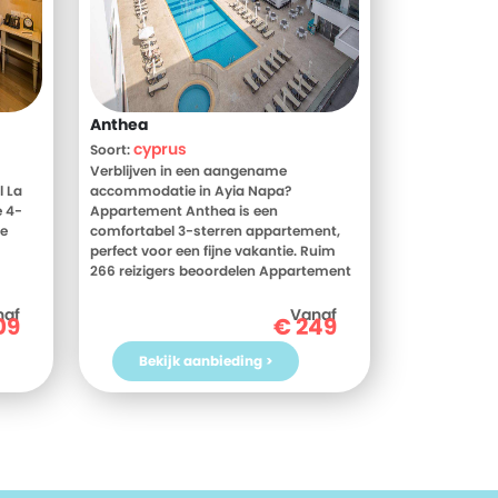
Anthea
cyprus
Soort:
Verblijven in een aangename
 La
accommodatie in Ayia Napa?
e 4-
Appartement Anthea is een
ne
comfortabel 3-sterren appartement,
perfect voor een fijne vakantie. Ruim
266 reizigers beoordelen Appartement
9.
Anthea gemiddeld met een 7. Meer
's en
weten? Bekijk dan nu de foto's en
naf
Vanaf
09
€
249
Salil
beoordelingen van Appartement
ie!
Anthea, voor meer informatie! Ben jij
Bekijk aanbieding >
tie in
toe aan een heerlijke vakantie in
ar
Cyprus? Boek jouw vakantie naar
Appartement Anthea vandaag nog!