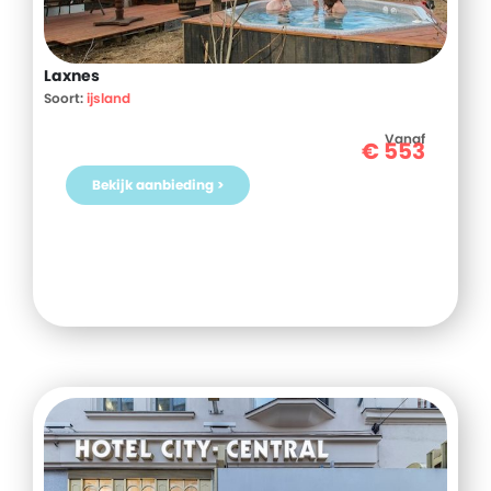
Laxnes
Soort:
ijsland
Vanaf
€
553
Bekijk aanbieding >