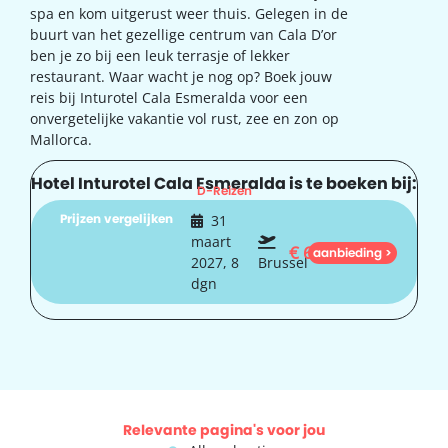
spa en kom uitgerust weer thuis. Gelegen in de
buurt van het gezellige centrum van Cala D’or
ben je zo bij een leuk terrasje of lekker
restaurant. Waar wacht je nog op? Boek jouw
reis bij Inturotel Cala Esmeralda voor een
onvergetelijke vakantie vol rust, zee en zon op
Mallorca.
Hotel Inturotel Cala Esmeralda is te boeken bij:
D-Reizen
Prijzen vergelijken
31
maart
€
629
aanbieding >
2027, 8
Brussel
dgn
Relevante pagina's voor jou