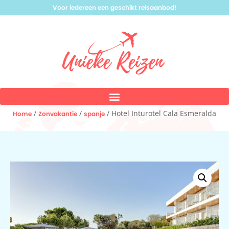
Voor iedereen een geschikt reisaanbod!
/
/
/ Hotel Inturotel Cala Esmeralda
Home
Zonvakantie
spanje