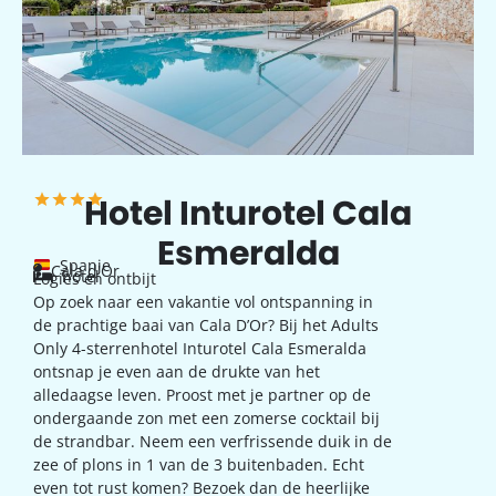
Hotel Inturotel Cala
Esmeralda
Spanje
Cala d'Or
hotel
Logies en ontbijt
Op zoek naar een vakantie vol ontspanning in
de prachtige baai van Cala D’Or? Bij het Adults
Only 4-sterrenhotel Inturotel Cala Esmeralda
ontsnap je even aan de drukte van het
alledaagse leven. Proost met je partner op de
ondergaande zon met een zomerse cocktail bij
de strandbar. Neem een verfrissende duik in de
zee of plons in 1 van de 3 buitenbaden. Echt
even tot rust komen? Bezoek dan de heerlijke