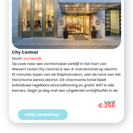
City Central
Soort:
oostenrijk
Op zoek naar een comfortabel verblijf in het hart van
Wenen? Hotel City Central is een 4-sterrenhotel op slechts
10 minuten lopen van de Stephansdom, aan de rand van het
historische eerste district. Dit charmante hotel biedt
individueel regelbare airconditioning en gratis WiFi in alle
kamers. Begin je dag met een uitgebreid ontbijtbuffet in de
lichte serre. Met de nabijheid van het Schwedenplatz-
metrostation en de Donau op korte loopafstand, is dit de
Vanaf
€
256
ideale uitvalsbasis om Wenen te ontdekken. Boek vandaag
nog je verblijf in Hotel City Central en ervaar het zelf!
Bekijk aanbieding >