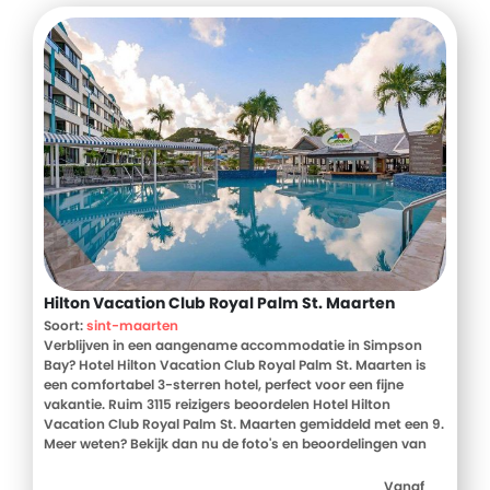
Hilton Vacation Club Royal Palm St. Maarten
Soort:
sint-maarten
Verblijven in een aangename accommodatie in Simpson
Bay? Hotel Hilton Vacation Club Royal Palm St. Maarten is
een comfortabel 3-sterren hotel, perfect voor een fijne
vakantie. Ruim 3115 reizigers beoordelen Hotel Hilton
Vacation Club Royal Palm St. Maarten gemiddeld met een 9.
Meer weten? Bekijk dan nu de foto's en beoordelingen van
Hotel Hilton Vacation Club Royal Palm St. Maarten, voor
meer informatie! Ben jij toe aan een heerlijke vakantie in Sint
Vanaf