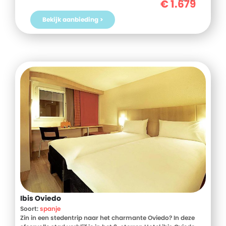
€
1.679
Maarten? Boek jouw vakantie naar Hotel Hilton Vacation
Club Royal Palm St. Maarten vandaag nog!
Bekijk aanbieding >
Ibis Oviedo
Soort:
spanje
Zin in een stedentrip naar het charmante Oviedo? In deze