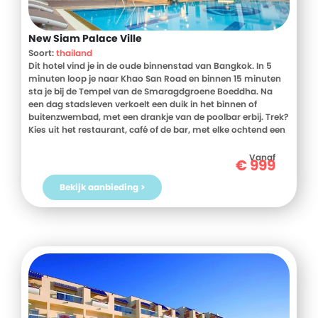
New Siam Palace Ville
Soort:
thailand
Dit hotel vind je in de oude binnenstad van Bangkok. In 5
minuten loop je naar Khao San Road en binnen 15 minuten
sta je bij de Tempel van de Smaragdgroene Boeddha. Na
een dag stadsleven verkoelt een duik in het binnen of
buitenzwembad, met een drankje van de poolbar erbij. Trek?
Kies uit het restaurant, café of de bar, met elke ochtend een
ontbijtbuffet. En ontspan met een massage in de spa terwijl
het animatieteam voor vermaak zorgt.
Vanaf
€
999
Bekijk aanbieding >