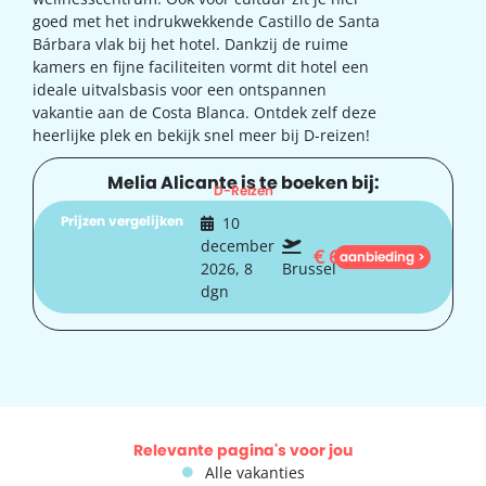
goed met het indrukwekkende Castillo de Santa
Bárbara vlak bij het hotel. Dankzij de ruime
kamers en fijne faciliteiten vormt dit hotel een
ideale uitvalsbasis voor een ontspannen
vakantie aan de Costa Blanca. Ontdek zelf deze
heerlijke plek en bekijk snel meer bij D-reizen!
Melia Alicante is te boeken bij:
D-Reizen
Prijzen vergelijken
10
december
€
678
aanbieding >
2026, 8
Brussel
dgn
Relevante pagina's voor jou
Alle vakanties