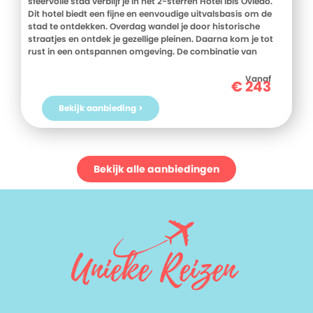
sfeervolle stad verblijf je in het 2-sterren Hotel ibis Oviedo.
Dit hotel biedt een fijne en eenvoudige uitvalsbasis om de
stad te ontdekken. Overdag wandel je door historische
straatjes en ontdek je gezellige pleinen. Daarna kom je tot
rust in een ontspannen omgeving. De combinatie van
comfort en een gunstige ligging maakt dit hotel een slimme
keuze. Met gratis WiFi blijf je eenvoudig verbonden tijdens je
Vanaf
€
243
verblijf. Boek snel bij D-reizen en ervaar het zelf!
Bekijk aanbieding >
Bekijk alle aanbiedingen