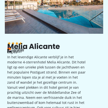
Melia Alicante
Spanje
Alicante
hotel
Logies
In het levendige Alicante verblijf je in het
moderne 4-sterrenhotel Melia Alicante. Dit hotel
ligt op een unieke plek tussen de jachthaven en
het populaire Postiguet strand. Binnen een paar
minuten lopen sta je al met je voeten in het
zand of wandel je het gezellige centrum in.
Vanuit veel plekken in dit hotel geniet je van
prachtig uitzicht over de Middellandse Zee of
de marina. Neem een verfrissende duik in het
buitenzwembad of kom helemaal tot rust in het
wellnesscentrum. Ook voor cultuur zit je hier