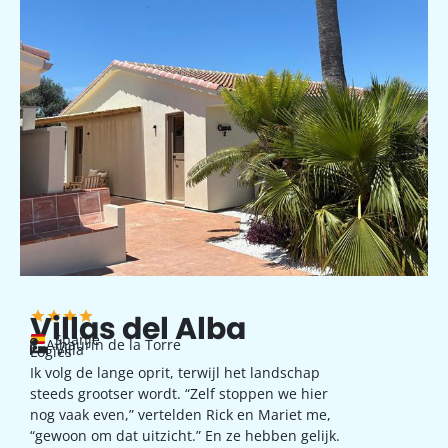
Villas del Alba
Spanje
Alhaurin de la Torre
Villa
Logies
Ik volg de lange oprit, terwijl het landschap
steeds grootser wordt. “Zelf stoppen we hier
nog vaak even,” vertelden Rick en Mariet me,
“gewoon om dat uitzicht.” En ze hebben gelijk.