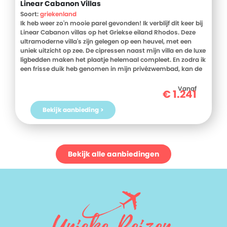
Linear Cabanon Villas
Soort:
griekenland
Ik heb weer zo'n mooie parel gevonden! Ik verblijf dit keer bij
Linear Cabanon villas op het Griekse eiland Rhodos. Deze
ultramoderne villa's zijn gelegen op een heuvel, met een
uniek uitzicht op zee. De cipressen naast mijn villa en de luxe
ligbedden maken het plaatje helemaal compleet. En zodra ik
een frisse duik heb genomen in mijn privézwembad, kan de
vakantie écht beginnen!
Vanaf
€
1.241
Linear Cabanon Villas bestaat uit een aantal geschakelde
villa's met een modern design. De natuurlijke materialen,
Bekijk aanbieding >
donkere kleuren en fijne stoffen creëren bovendien die
ultieme mediterrane sfeer. Alle ingrediënten voor een
perfecte vakantie zijn hier aanwezig. Wil je er toch een keer
op uit? Vanaf je villa is het slechts een paar minuten rijden
naar de baai van Kalithea, waar het zeewater azuurblauw en
Bekijk alle aanbiedingen
kraakhelder is.