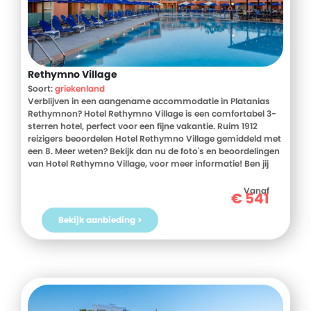
Rethymno Village
Soort:
griekenland
Verblijven in een aangename accommodatie in Platanias
Rethymnon? Hotel Rethymno Village is een comfortabel 3-
sterren hotel, perfect voor een fijne vakantie. Ruim 1912
reizigers beoordelen Hotel Rethymno Village gemiddeld met
een 8. Meer weten? Bekijk dan nu de foto's en beoordelingen
van Hotel Rethymno Village, voor meer informatie! Ben jij
toe aan een heerlijke vakantie in Griekenland? Boek jouw
vakantie naar Hotel Rethymno Village vandaag nog!
Vanaf
€
541
Bekijk aanbieding >