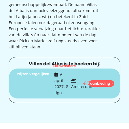
gemeenschappelijk zwembad. De naam Villas
del Alba is dan ook veelzeggend: alba komt uit
het Latijn (albus, wit) en betekent in Zuid-
Europese talen ook dageraad of zonsopgang.
Een perfecte verwijzing naar het lichte karakter
van de villa’s én naar dat moment van de dag
waar Rick en Mariet zelf nog steeds even voor
stil blijven staan.
Villas del Alba is te boeken bij:
Elizawashere
Prijzen vergelijken
6
april
€
785
aanbieding >
2027, 8
Amsterdam
dgn