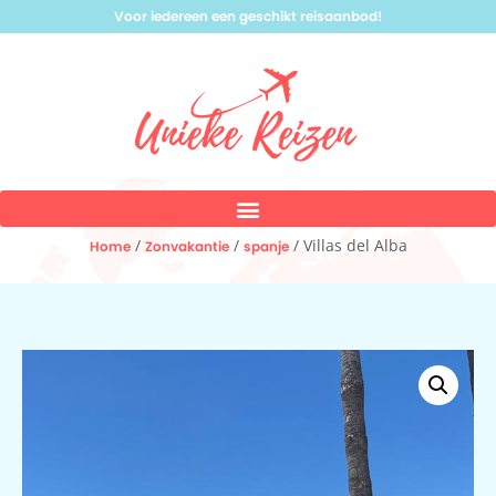
Voor iedereen een geschikt reisaanbod!
/
/
/ Villas del Alba
Home
Zonvakantie
spanje