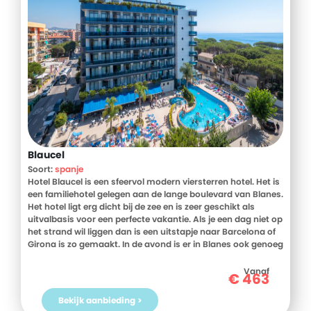
Blaucel
Soort:
spanje
Hotel Blaucel is een sfeervol modern viersterren hotel. Het is
een familiehotel gelegen aan de lange boulevard van Blanes.
Het hotel ligt erg dicht bij de zee en is zeer geschikt als
uitvalbasis voor een perfecte vakantie. Als je een dag niet op
het strand wil liggen dan is een uitstapje naar Barcelona of
Girona is zo gemaakt. In de avond is er in Blanes ook genoeg
te beleven. Je kunt hier goed uitgaan of een hapje eten bij
een van de vele restaurants.
Vanaf
€
463
Bekijk aanbieding >