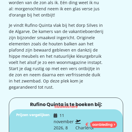
worden van de zon als ik. Eén ding weet ik nu
al: morgenochtend neem ik een glas verse jus
d’orange bij het ontbijt!
Je vindt Rufino Quinta vlak bij het dorp Silves in
de Algarve. De kamers van de vakantieboerderij
zijn bijzonder smaakvol ingericht. Originele
elementen zoals de houten balken aan het
plafond zijn bewaard gebleven en dankzij de
hippe meubels en het natuurlijke kleurgebruik
voelt het alsof je zo een woonmagazine instapt.
Start je dag rustig op met een vers ontbijtje in
de zon en neem daarna een verfrissende duik
in het zwembad. Op deze plek kom je
gegarandeerd tot rust.
Rufino Quinta is te boeken bij:
Elizawashere
Prijzen vergelijken
11
november
€
517
aanbieding >
2026, 8
Charleroi