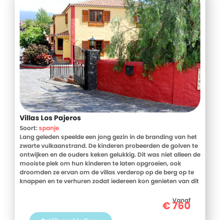
Villas Los Pajeros
Soort:
spanje
Lang geleden speelde een jong gezin in de branding van het
zwarte vulkaanstrand. De kinderen probeerden de golven te
ontwijken en de ouders keken gelukkig. Dit was niet alleen de
mooiste plek om hun kinderen te laten opgroeien, ook
droomden ze ervan om de villas verderop op de berg op te
knappen en te verhuren zodat iedereen kon genieten van dit
grote geluk aan zee. De kinderen groeiden op en dromen
werden waar. Want nu staat daar Villa Los Pajeros, de
Vanaf
€
760
prachtige villa's van señor en señorita Perez.