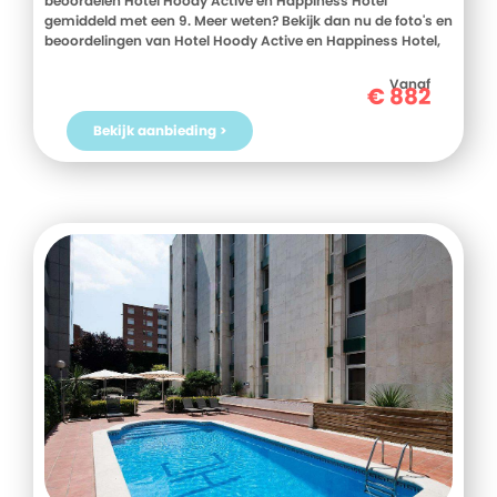
beoordelen Hotel Hoody Active en Happiness Hotel
gemiddeld met een 9. Meer weten? Bekijk dan nu de foto's en
beoordelingen van Hotel Hoody Active en Happiness Hotel,
voor meer informatie! Ben jij toe aan een heerlijke vakantie
in Italie? Boek jouw vakantie naar Hotel Hoody Active en
Vanaf
€
882
Happiness Hotel vandaag nog!
Bekijk aanbieding >