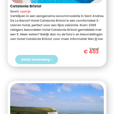
Catalonia Bristol
Soort:
spanje
Verblijven in een aangename accommodatie in Sant Andreu
De La Barca? Hotel Catalonia Bristol is een comfortabel 3-
sterren hotel, perfect voor een fijne vakantie. Ruim 2288
reizigers beoordelen Hotel Catalonia Bristol gemiddeld met
een 9. Meer weten? Bekijk dan nu de foto's en beoordelingen
van Hotel Catalonia Bristol, voor meer informatie! Ben jij toe
aan een heerlijke vakantie in Spanje? Boek jouw vakantie
naar Hotel Catalonia Bristol vandaag nog!
Vanaf
€
403
Bekijk aanbieding >