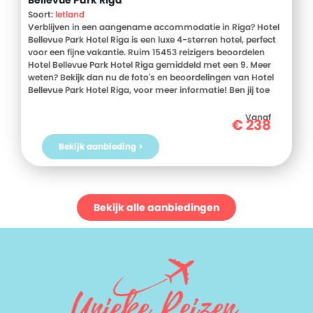
Bellevue Park Riga
Soort:
letland
Verblijven in een aangename accommodatie in Riga? Hotel
Bellevue Park Hotel Riga is een luxe 4-sterren hotel, perfect
voor een fijne vakantie. Ruim 15453 reizigers beoordelen
Hotel Bellevue Park Hotel Riga gemiddeld met een 9. Meer
weten? Bekijk dan nu de foto's en beoordelingen van Hotel
Bellevue Park Hotel Riga, voor meer informatie! Ben jij toe
aan een heerlijke vakantie in Letland? Boek jouw vakantie
naar Hotel Bellevue Park Hotel Riga vandaag nog!
Vanaf
€
238
Bekijk aanbieding >
Bekijk alle aanbiedingen