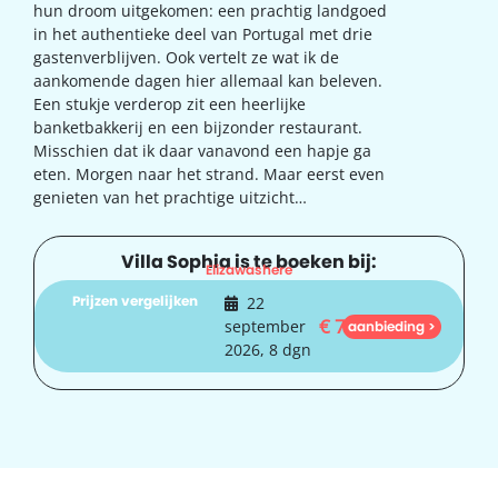
hun droom uitgekomen: een prachtig landgoed
in het authentieke deel van Portugal met drie
gastenverblijven. Ook vertelt ze wat ik de
aankomende dagen hier allemaal kan beleven.
Een stukje verderop zit een heerlijke
banketbakkerij en een bijzonder restaurant.
Misschien dat ik daar vanavond een hapje ga
eten. Morgen naar het strand. Maar eerst even
genieten van het prachtige uitzicht…
Villa Sophia is te boeken bij:
Elizawashere
Prijzen vergelijken
22
€
731
september
aanbieding >
2026, 8 dgn