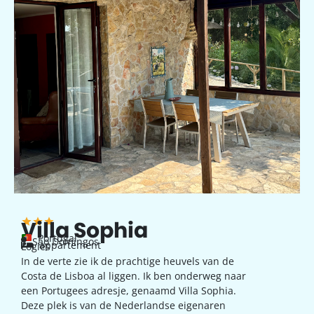
Villa Sophia
Portugal
Sao Domingos
appartement
Logies
In de verte zie ik de prachtige heuvels van de
Costa de Lisboa al liggen. Ik ben onderweg naar
een Portugees adresje, genaamd Villa Sophia.
Deze plek is van de Nederlandse eigenaren