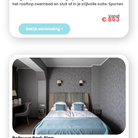
het rooftop zwembad en sluit af in je stijlvolle suite. Sporten
doe je in de Skyline Gym met uitzicht. Liever relaxen? De
rooftop bar staat voor je klaar.
Vanaf
€
863
Bekijk aanbieding >