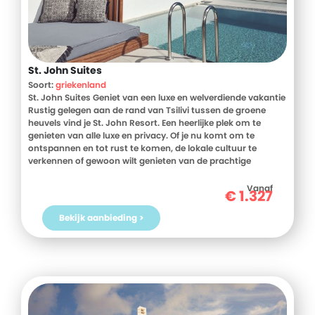
St. John Suites
Soort:
griekenland
St. John Suites Geniet van een luxe en welverdiende vakantie
Rustig gelegen aan de rand van Tsilivi tussen de groene
heuvels vind je St. John Resort. Een heerlijke plek om te
genieten van alle luxe en privacy. Of je nu komt om te
ontspannen en tot rust te komen, de lokale cultuur te
verkennen of gewoon wilt genieten van de prachtige
omgeving, St. John Suites op Zakynthos belooft een luxe
toevluchtsoord te zijn dat al je verwachtingen zal
Vanaf
€
1.327
overtreffen. Van een verfrissende duik in het kristalheldere
zwembad tot het genieten van een heerlijke cocktail aan de
Bekijk aanbieding >
bar bij het zwembad, hier draait alles om ontspanning en
genieten van het goede leven. Kom tot rust tijdens je
vakantie Voor een middag ontspanning ben je bij het St.
John Resort ook op de juiste plek. Geniet in je eigen prive
zwembad van de nodige verkoeling en Je hoeft bijna het
complex niet te verlaten tijdens je vakantie, maar ontdek
ook zeker de prachtige groene omgeving van Tsilvi. Tussen
de olijfbomen en wijngaarden vind je hier traditionele