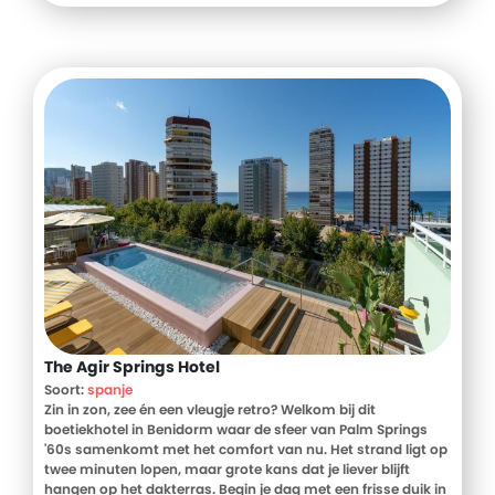
Celcius. Faciliteiten * Ligstoelen en parasols * Receptie
(07:00-00:00u) * Eigen restaurant/bar 'Noya' * Roomservice
* Badhanddoekenservice (gratis) * Wasservice *
Fitnessruimte * Wi-Fi * Bagageruimte * Privé parkeerplaats
(gratis) Extra's * Incheck mogelijk vanaf 14:00 uur *
Uitchecken voor 11:00 uur * Late check-out mogelijk o.b.v.
beschikbaarheid (tegen betaling) * Massages (tegen
betaling) * Adults Only (18+) * Accommodatie is niet
rolstoeltoegankelijk Verzorging * Je verblijft bij St. John
Suites op basis van Logies en ontbijt
The Agir Springs Hotel
Soort:
spanje
Zin in zon, zee én een vleugje retro? Welkom bij dit
boetiekhotel in Benidorm waar de sfeer van Palm Springs
'60s samenkomt met het comfort van nu. Het strand ligt op
twee minuten lopen, maar grote kans dat je liever blijft
hangen op het dakterras. Begin je dag met een frisse duik in