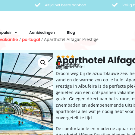
Altijd het beste aanbod
Veilig
opulair
Aanbiedingen
Blog
vakantie
/
portugal
/ Aparthotel Alfagar Prestige
Aparthotel Alfag
Portugal
Albufeira
aparthotel
Logies
Droom weg bij de azuurblauwe zee, he
zand en de warme zon op je huid. Apar
Prestige in Albufeira is de perfecte ple
genieten van een ontspannen vakantie
gezin. Gelegen direct aan het strand, 
zwembaden en adembenemende uitzich
aparthotel alles wat je nodig hebt voor
onvergetelijke tijd.
De comfortabele en moderne apparte
Aparthotel Alfagar Prestige bieden je a