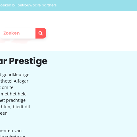
 boeken bij betrouwbare partners
ar Prestige
t goudkleurige
thotel Alfagar
k om te
 met het hele
met prachtige
ten, biedt dit
 een
menten van
lle ruimte en