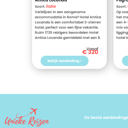
Antica Locanda
Pogr
italie
Soort:
Soort:
Verblijven in een aangename
Op zoe
accommodatie in Rome? Hotel Antica
het me
Locanda is een comfortabel 3-sterren
een 4-
hotel, perfect voor een fijne vakantie.
mix va
Ruim 1739 reizigers beoordelen Hotel
liggin
Antica Locanda gemiddeld met een 8.
hotel i
Meer weten? Bekijk dan nu de foto's en
zowel r
beoordelingen van Hotel Antica
vlak b
Vanaf
€
320
Locanda, voor meer informatie! Ben jij
de oev
toe aan een heerlijke vakantie in Italie?
verzor
Bekijk aanbieding >
Boek jouw vakantie naar Hotel Antica
en vaa
Locanda vandaag nog!
water 
restaur
verblij
ontspa
uitzic
terras
juiste 
reizen
je ver
De beste aanbieding