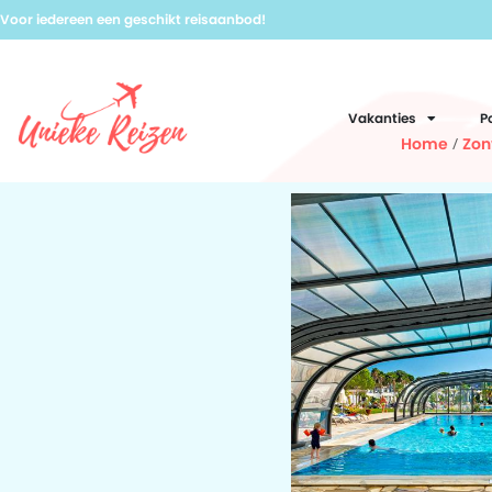
Voor iedereen een geschikt reisaanbod!
Vakanties
P
Home
/
Zon