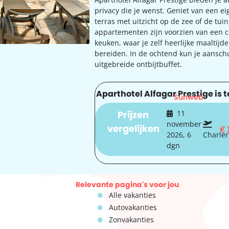
privacy die je wenst. Geniet van een ei
terras met uitzicht op de zee of de tuin
appartementen zijn voorzien van een 
keuken, waar je zelf heerlijke maaltijd
bereiden. In de ochtend kun je aanschu
uitgebreide ontbijtbuffet.
Aparthotel Alfagar Prestige is t
Sunweb
Prijzen
11
november
vergelijken
€
2026, 6
Charler
dgn
Relevante pagina's voor jou
Alle vakanties
Autovakanties
Zonvakanties