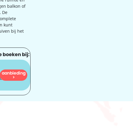
gen balkon of
. De
complete
en kunt
iven bij het
e boeken bij:
aanbieding
384
>
oi