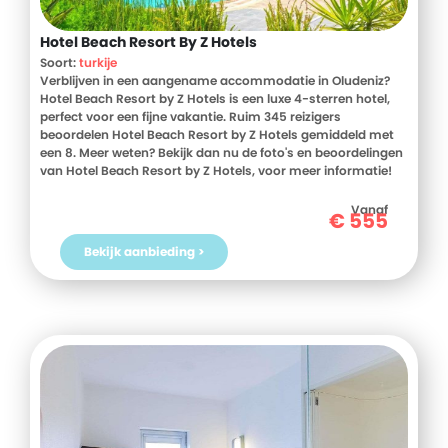
Hotel Beach Resort By Z Hotels
Soort:
turkije
Verblijven in een aangename accommodatie in Oludeniz?
Hotel Beach Resort by Z Hotels is een luxe 4-sterren hotel,
perfect voor een fijne vakantie. Ruim 345 reizigers
beoordelen Hotel Beach Resort by Z Hotels gemiddeld met
een 8. Meer weten? Bekijk dan nu de foto's en beoordelingen
van Hotel Beach Resort by Z Hotels, voor meer informatie!
Ben jij toe aan een heerlijke vakantie in Turkije? Boek jouw
vakantie naar Hotel Beach Resort by Z Hotels vandaag nog!
Vanaf
€
555
Bekijk aanbieding >