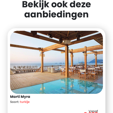
Bekijk ook deze
aanbiedingen
Marti Myra
Soort:
turkije
Vanaf