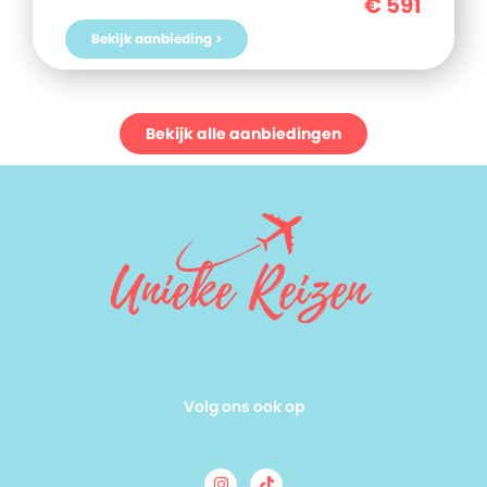
€
591
Gran Sol Affiliated by Melia vandaag nog!
Bekijk aanbieding >
Bekijk alle aanbiedingen
Volg ons ook op