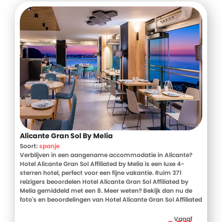
Alicante Gran Sol By Melia
Soort:
spanje
Verblijven in een aangename accommodatie in Alicante?
Hotel Alicante Gran Sol Affiliated by Melia is een luxe 4-
sterren hotel, perfect voor een fijne vakantie. Ruim 371
reizigers beoordelen Hotel Alicante Gran Sol Affiliated by
Melia gemiddeld met een 8. Meer weten? Bekijk dan nu de
foto's en beoordelingen van Hotel Alicante Gran Sol Affiliated
by Melia, voor meer informatie! Ben jij toe aan een heerlijke
vakantie in Spanje? Boek jouw vakantie naar Hotel Alicante
Vanaf