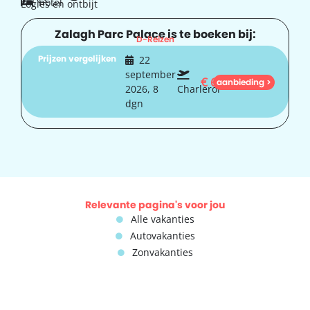
hotel
Logies en ontbijt
Zalagh Parc Palace is te boeken bij:
D-Reizen
Prijzen vergelijken
22
september
€
613
aanbieding >
2026, 8
Charleroi
dgn
Relevante pagina's voor jou
Alle vakanties
Autovakanties
Zonvakanties