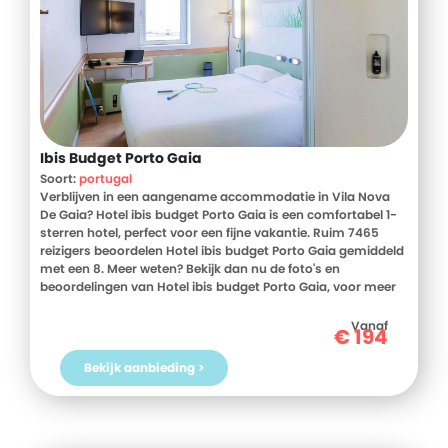
Ibis Budget Porto Gaia
Soort:
portugal
Verblijven in een aangename accommodatie in Vila Nova
De Gaia? Hotel ibis budget Porto Gaia is een comfortabel 1-
sterren hotel, perfect voor een fijne vakantie. Ruim 7465
reizigers beoordelen Hotel ibis budget Porto Gaia gemiddeld
met een 8. Meer weten? Bekijk dan nu de foto's en
beoordelingen van Hotel ibis budget Porto Gaia, voor meer
informatie! Ben jij toe aan een heerlijke vakantie in Portugal?
Boek jouw vakantie naar Hotel ibis budget Porto Gaia
Vanaf
€
194
vandaag nog!
Bekijk aanbieding >