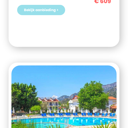
€
609
Bekijk aanbieding >