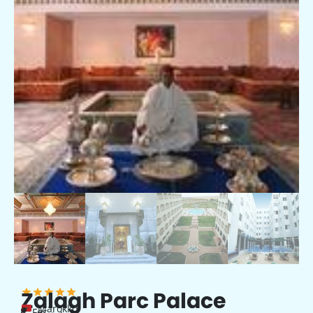
Zalagh Parc Palace
Marokko
Fes