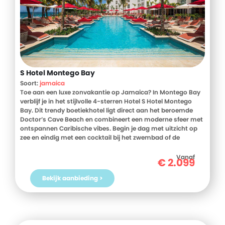
S Hotel Montego Bay
Soort:
jamaica
Toe aan een luxe zonvakantie op Jamaica? In Montego Bay
verblijf je in het stijlvolle 4-sterren Hotel S Hotel Montego
Bay. Dit trendy boetiekhotel ligt direct aan het beroemde
Doctor’s Cave Beach en combineert een moderne sfeer met
ontspannen Caribische vibes. Begin je dag met uitzicht op
zee en eindig met een cocktail bij het zwembad of de
rooftopbar. Dankzij de all inclusive formule geniet je
zorgeloos van heerlijke buffetten, snacks en verfrissende
Vanaf
€
2.099
drankjes. Relax in de luxe spa, neem een duik in één van de
zwembaden of ontdek de levendige Hip Strip van Montego
Bekijk aanbieding >
Bay. In dit hotel zijn kinderen vanaf 7 jaar welkom waardoor
rust en ontspanning centraal staan. Het moderne design,
de persoonlijke service en toplocatie maken dit hotel extra
bijzonder. Boek snel jouw vakantie naar Jamaica bij D-
reizen!