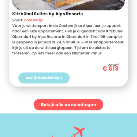
Kitzbühel Suites by Alps Resorts
Soort:
oostenrijk
Voor je wintersport in de Oostenrijkse Alpen ben je op zoek
naar een luxe appartement. Heb je al gedacht aan Kitzbühel
Oberndorf by Alps Resorts in Oberndorf in Tirol. Dit complex
is geopend in januari 2024. Vanuit je 5-sterrenappartement
kijk je uit op de witte bergtoppen. Tijd om de pistes te
trotseren. Op iets meer dan een kilometer van je
appartement ligt skigebied St. Johann in Tirol. Hier leef je je
de hele dag uit. En wil je tijdens je vakantie de bergen op een
Vanaf
€
619
andere manier verkennen? Dan zijn er genoeg wandelroutes
in de omgeving. Aan het einde van de dag kom je terug bij
Bekijk aanbieding >
Kitzbühel Oberndorf by Alps Resorts. Zo, even ontspannen.
Dat doe je natuurlijk in de spa. Heerlijk opwarmen in de
sauna of even tot rust komen in de relaxruimte. En wat zijn
de plannen voor het diner? Ontdek de restaurants in het
dorp of duik de keuken in van je appartement.
Bekijk alle aanbiedingen