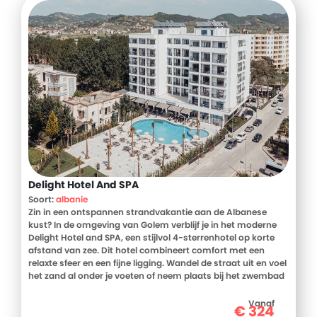
Delight Hotel And SPA
Soort:
albanie
Zin in een ontspannen strandvakantie aan de Albanese
kust? In de omgeving van Golem verblijf je in het moderne
Delight Hotel and SPA, een stijlvol 4-sterrenhotel op korte
afstand van zee. Dit hotel combineert comfort met een
relaxte sfeer en een fijne ligging. Wandel de straat uit en voel
het zand al onder je voeten of neem plaats bij het zwembad
voor een rustige dag in de zon. Na een dag vol ontspanning
schuif je aan voor een smakelijke maaltijd en geniet je na
Vanaf
€
324
met een drankje op het terras. De service staat hier centraal