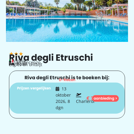
Riva degli Etruschi
Italië
San Vincenzo
hotel
Logies en ontbijt
Riva degli Etruschi is te boeken bij:
D-Reizen
Prijzen vergelijken
13
oktober
€
389
aanbieding >
2026, 8
Charleroi
dgn