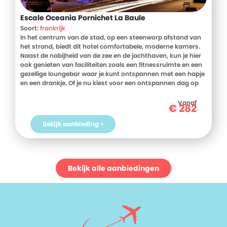
Escale Oceania Pornichet La Baule
Soort:
frankrijk
In het centrum van de stad, op een steenworp afstand van
het strand, biedt dit hotel comfortabele, moderne kamers.
Naast de nabijheid van de zee en de jachthaven, kun je hier
ook genieten van faciliteiten zoals een fitnessruimte en een
gezellige loungebar waar je kunt ontspannen met een hapje
en een drankje. Of je nu kiest voor een ontspannen dag op
het strand of een verkenning van het omliggende groene
landschap, dit hotel biedt een ideale uitvalsbasis.
Vanaf
€
282
Bekijk aanbieding >
Bekijk alle aanbiedingen