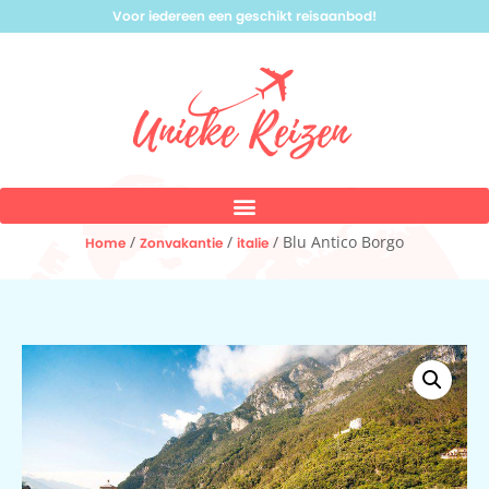
Voor iedereen een geschikt reisaanbod!
/
/
/ Blu Antico Borgo
Home
Zonvakantie
italie