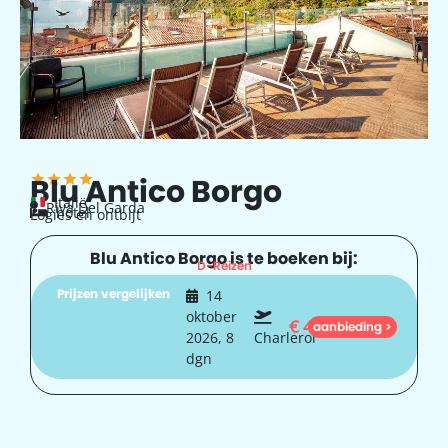
Blu Antico Borgo
Italië
Riva Del Garda
hotel
Logies en ontbijt
Blu Antico Borgo is te boeken bij:
D-Reizen
Prijzen vergelijken
14
oktober
€
479
aanbieding >
2026, 8
Charleroi
dgn