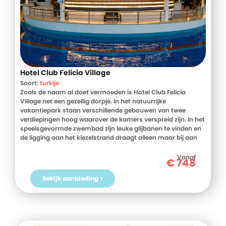
Hotel Club Felicia Village
Soort:
turkije
Zoals de naam al doet vermoeden is Hotel Club Felicia
Village net een gezellig dorpje. In het natuurrijke
vakantiepark staan verschillende gebouwen van twee
verdiepingen hoog waarover de kamers verspreid zijn. In het
speelsgevormde zwembad zijn leuke glijbanen te vinden en
de ligging aan het kiezelstrand draagt alleen maar bij aan
uren vol zon en waterpret. Voor jong en oud worden er
talloze acitiviteiten georganiseerd, dus naast luieren kun je
Vanaf
€
748
er ook voor kiezen om wat actiever bezig te zijn!
Bekijk aanbieding >