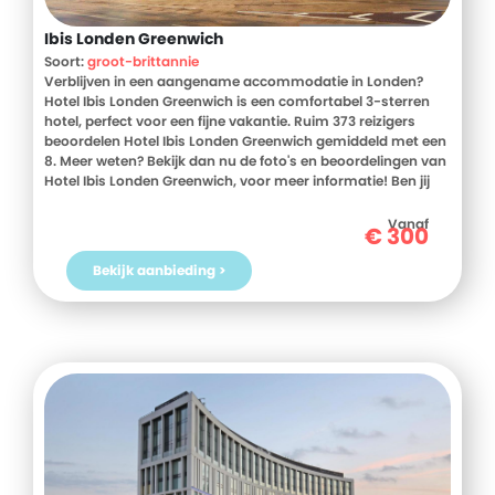
Ibis Londen Greenwich
Soort:
groot-brittannie
Verblijven in een aangename accommodatie in Londen?
Hotel Ibis Londen Greenwich is een comfortabel 3-sterren
hotel, perfect voor een fijne vakantie. Ruim 373 reizigers
beoordelen Hotel Ibis Londen Greenwich gemiddeld met een
8. Meer weten? Bekijk dan nu de foto's en beoordelingen van
Hotel Ibis Londen Greenwich, voor meer informatie! Ben jij
toe aan een heerlijke vakantie in Groot-Brittannie? Boek
jouw vakantie naar Hotel Ibis Londen Greenwich vandaag
Vanaf
€
300
nog!
Bekijk aanbieding >