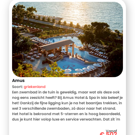
Amus
Soort:
griekenland
Een zwembad in de tuin is geweldig, maar wat als deze ook
nog eens zeezicht heeft? Bij Amus Hotel & Spa in Ixia beleef je
het! Dankzij de fijne ligging kun je na het baantjes trekken, in
wel 3 verschillende zwembaden, zó door naar het strand.
Het hotel is bekroond met 5-sterren en is hoog beoordeeld,
dus je kunt hier volop luxe en service verwachten. Dat zit 'm
in de moderne en lichte kamers, maar ook in de culinaire
hoogstandjes bij het buffetrestaurant - mét
Vanaf
€
502