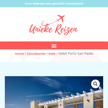
Voor iedereen een geschikt reisaanbod!
/
/
/ Hotel Porto San Paolo
Home
Zonvakantie
italie