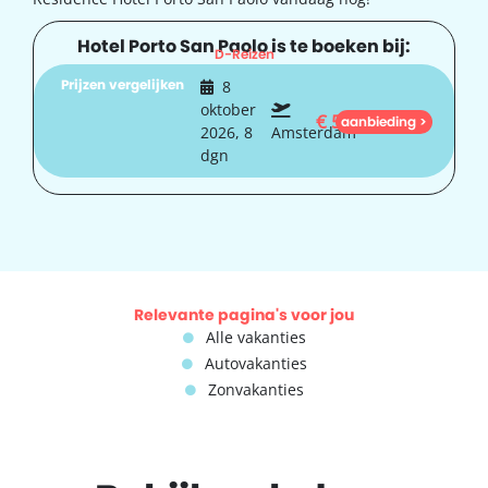
Hotel Porto San Paolo is te boeken bij:
D-Reizen
Prijzen vergelijken
8
oktober
€
597
aanbieding >
2026, 8
Amsterdam
dgn
Relevante pagina's voor jou
Alle vakanties
Autovakanties
Zonvakanties