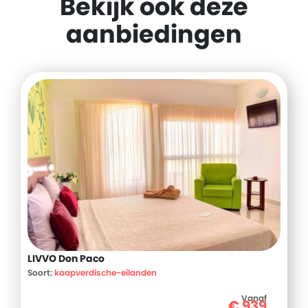
Bekijk ook deze
aanbiedingen
LIVVO Don Paco
Soort:
kaapverdische-eilanden
Vanaf
€
939