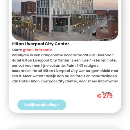
Hilton Liverpool City Center
Soort:
groot-brittannie
Verblijven in een aangename accommodatie in Liverpool?
Hotel Hilton Liverpool City Center is een luxe 4-sterren hotel,
perfect voor een fijne vakantie. Ruim 743 reizigers
beoordelen Hotel Hilton Liverpool City Center gemiddeld met
een 8. Meer weten? Bekijk dan nu de foto's en beoordelingen
van Hotel Hilton Liverpool City Center, voor meer informatie!
Ben jij toe aan een heerlijke vakantie in Groot-Brittannie?
Boek jouw vakantie naar Hotel Hilton Liverpool City Center
Vanaf
€
279
vandaag nog!
Bekijk aanbieding >