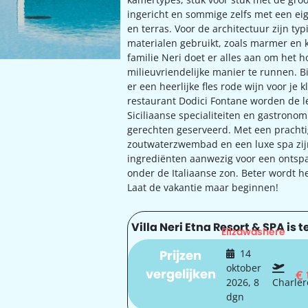
ingericht en sommige zelfs met een e
en terras. Voor de architectuur zijn typ
materialen gebruikt, zoals marmer en 
familie Neri doet er alles aan om het h
milieuvriendelijke manier te runnen. Bi
er een heerlijke fles rode wijn voor je k
restaurant Dodici Fontane worden de l
Siciliaanse specialiteiten en gastrono
gerechten geserveerd. Met een prachti
zoutwaterzwembad en een luxe spa zijn
ingrediënten aanwezig voor een ontsp
onder de Italiaanse zon. Beter wordt he
Laat de vakantie maar beginnen!
Villa Neri Etna Resort & SPA is t
Elizawashere
Prijzen
14
oktober
vergelijken
€
2026, 8
Charler
dgn