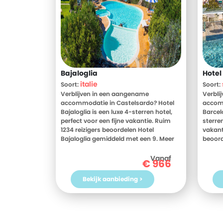
Bajaloglia
Hotel
italie
Soort:
Soort:
Verblijven in een aangename
Verbli
accommodatie in Castelsardo? Hotel
accom
Bajaloglia is een luxe 4-sterren hotel,
Barcel
perfect voor een fijne vakantie. Ruim
sterren
1234 reizigers beoordelen Hotel
vakant
Bajaloglia gemiddeld met een 9. Meer
beoord
weten? Bekijk dan nu de foto's en
Granad
beoordelingen van Hotel Bajaloglia,
weten?
Vanaf
€
966
voor meer informatie! Ben jij toe aan
beoord
een heerlijke vakantie in Italie? Boek
Carme
Bekijk aanbieding >
jouw vakantie naar Hotel Bajaloglia
informa
vandaag nog!
vakant
naar H
vanda