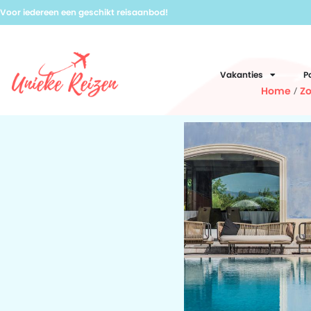
Voor iedereen een geschikt reisaanbod!
Vakanties
P
Home
/
Zo