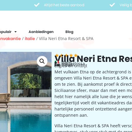
Altijd het beste aanbod
Veilig
opulair
Aanbiedingen
Blog
nvakantie
/
italie
/ Villa Neri Etna Resort & SPA
Villa Neri Etna R
Italië
Linguaglossa
hotel
Logies en ontbijt
Met vulkaan Etna op de achtergrond is
omgeven Villa Neri Etna Resort & SPA e
om te zien. Bij aankomst proef ik direct
Siciliaanse sfeer, maar dan met een mo
hebt hier namelijk alle luxe die je wen
tegelijkertijd voelt dit vakantieadres da
hartelijke personeel ontzettend aang
ontspannen aan.
Villa Neri Etna Resort & SPA heeft vers
kamertypes, stuk voor stuk met de groo