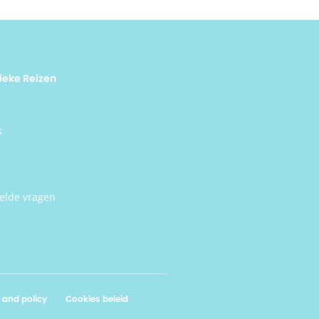
ieke Reizen
s
elde vragen
 and policy
Cookies beleid