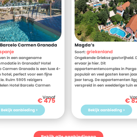
 Barcelo Carmen Granada
Magda’s
spanje
griekenland
Soort:
jven in een aangename
Ongekende Griekse gastvrijheid. 
modatie in Granada? Hotel
ervaar je hier. Dit
o Carmen Granada is een luxe 4-
appartementencomplex in Parga 
 hotel, perfect voor een fijne
populair en veel gasten keren jaa
ie. Ruim 5905 reizigers
jaar terug. De appartementen lig
elen Hotel Barcelo Carmen
verspreid in een weelderige tuin en
a gemiddeld met een 9. Meer
sfeervol ingericht. Terwijl je geniet
 Bekijk dan nu de foto's en
frappé op het terras kijk je uit ove
Vanaf
Va
€
475
€
8
elingen van Hotel Barcelo
baai en Parga zelf. 's Ochtends n
n Granada, voor meer
even lekker blijven liggen? Geen e
Bekijk aanbieding >
Bekijk aanbieding >
tie! Ben jij toe aan een heerlijke
probleem je ontbijt wanneer het j
ie in Spanje? Boek jouw vakantie
uitkomt. Dat is pas echt vakantie
otel Barcelo Carmen Granada
ag nog!
Bekijk alle aanbiedingen