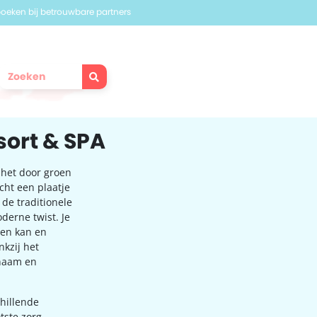
 boeken bij betrouwbare partners
esort & SPA
 het door groen
cht een plaatje
 de traditionele
derne twist. Je
sen kan en
nkzij het
enaam en
chillende
tste zorg