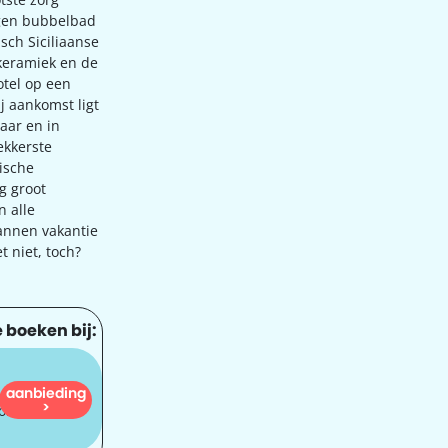
igen bubbelbad
isch Siciliaanse
keramiek en de
otel op een
j aankomst ligt
laar en in
ekkerste
mische
g groot
 alle
annen vakantie
t niet, toch?
e boeken bij:
aanbieding
1.037
>
oi