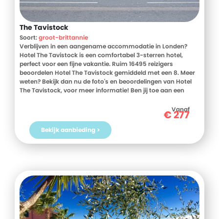
The Tavistock
Soort:
groot-brittannie
Verblijven in een aangename accommodatie in Londen?
Hotel The Tavistock is een comfortabel 3-sterren hotel,
perfect voor een fijne vakantie. Ruim 16495 reizigers
beoordelen Hotel The Tavistock gemiddeld met een 8. Meer
weten? Bekijk dan nu de foto's en beoordelingen van Hotel
The Tavistock, voor meer informatie! Ben jij toe aan een
heerlijke vakantie in Groot-Brittannie? Boek jouw vakantie
naar Hotel The Tavistock vandaag nog!
Vanaf
€
277
Bekijk aanbieding >