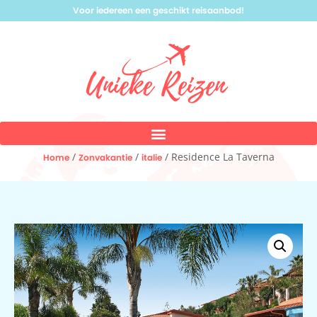
Voor iedereen een geschikt reisaanbod!
/
/
/ Residence La Taverna
Home
Zonvakantie
italie