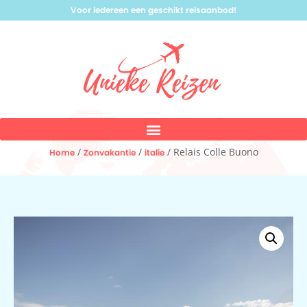
Voor iedereen een geschikt reisaanbod!
/
/
/ Relais Colle Buono
Home
Zonvakantie
italie