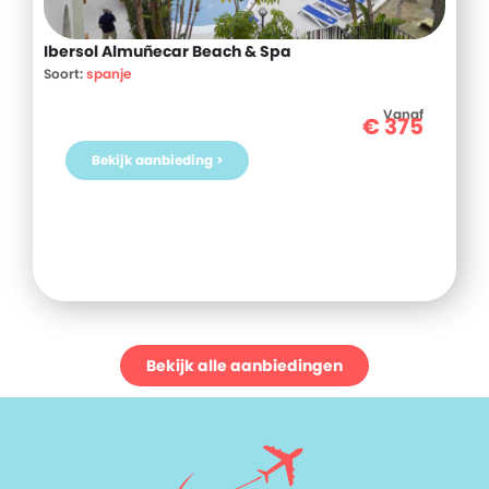
Ibersol Almuñecar Beach & Spa
Soort:
spanje
Vanaf
€
375
Bekijk aanbieding >
Bekijk alle aanbiedingen