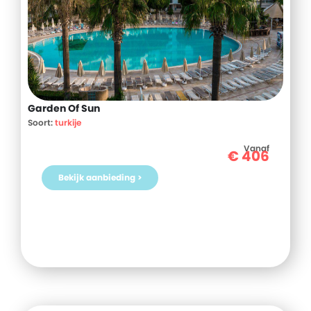
Garden Of Sun
Soort:
turkije
Vanaf
€
406
Bekijk aanbieding >