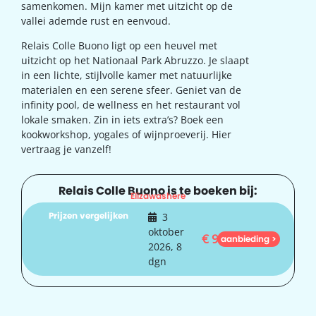
samenkomen. Mijn kamer met uitzicht op de
vallei ademde rust en eenvoud.
Relais Colle Buono ligt op een heuvel met
uitzicht op het Nationaal Park Abruzzo. Je slaapt
in een lichte, stijlvolle kamer met natuurlijke
materialen en een serene sfeer. Geniet van de
infinity pool, de wellness en het restaurant vol
lokale smaken. Zin in iets extra’s? Boek een
kookworkshop, yogales of wijnproeverij. Hier
vertraag je vanzelf!
Relais Colle Buono is te boeken bij:
Elizawashere
Prijzen vergelijken
3
oktober
€
943
aanbieding >
2026, 8
dgn