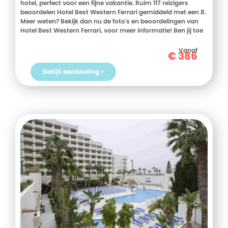
hotel, perfect voor een fijne vakantie. Ruim 117 reizigers
beoordelen Hotel Best Western Ferrari gemiddeld met een 8.
Meer weten? Bekijk dan nu de foto's en beoordelingen van
Hotel Best Western Ferrari, voor meer informatie! Ben jij toe
aan een heerlijke vakantie in Italie? Boek jouw vakantie naar
Hotel Best Western Ferrari vandaag nog!
Vanaf
€
386
Bekijk aanbieding >