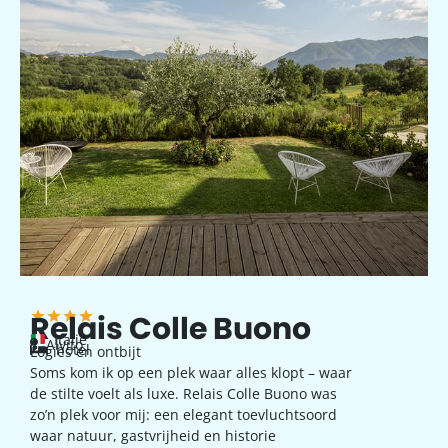
Relais Colle Buono
Italië
Alvito
hotel
Logies en ontbijt
Soms kom ik op een plek waar alles klopt – waar
de stilte voelt als luxe. Relais Colle Buono was
zo’n plek voor mij: een elegant toevluchtsoord
waar natuur, gastvrijheid en historie