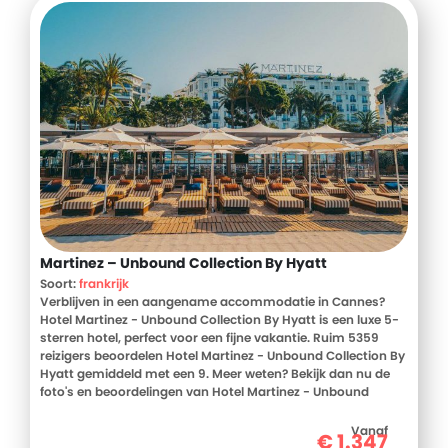
Martinez – Unbound Collection By Hyatt
Soort:
frankrijk
Verblijven in een aangename accommodatie in Cannes?
Hotel Martinez - Unbound Collection By Hyatt is een luxe 5-
sterren hotel, perfect voor een fijne vakantie. Ruim 5359
reizigers beoordelen Hotel Martinez - Unbound Collection By
Hyatt gemiddeld met een 9. Meer weten? Bekijk dan nu de
foto's en beoordelingen van Hotel Martinez - Unbound
Collection By Hyatt, voor meer informatie! Ben jij toe aan
een heerlijke vakantie in Frankrijk? Boek jouw vakantie naar
Vanaf
€
1.347
Hotel Martinez - Unbound Collection By Hyatt vandaag nog!