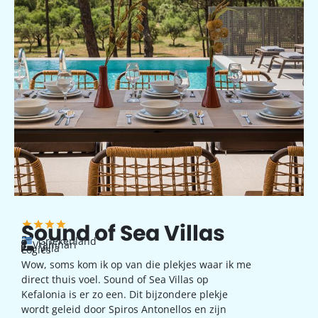
Sound of Sea Villas
Griekenland
Vrahinari
Villa
Logies
Wow, soms kom ik op van die plekjes waar ik me
direct thuis voel. Sound of Sea Villas op
Kefalonia is er zo een. Dit bijzondere plekje
wordt geleid door Spiros Antonellos en zijn