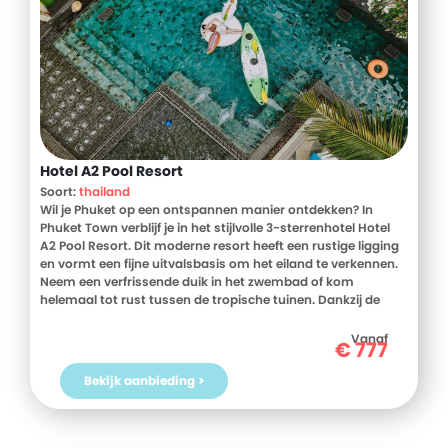
Hotel A2 Pool Resort
Soort:
thailand
Wil je Phuket op een ontspannen manier ontdekken? In
Phuket Town verblijf je in het stijlvolle 3-sterrenhotel Hotel
A2 Pool Resort. Dit moderne resort heeft een rustige ligging
en vormt een fijne uitvalsbasis om het eiland te verkennen.
Neem een verfrissende duik in het zwembad of kom
helemaal tot rust tussen de tropische tuinen. Dankzij de
comfortabele sfeer geniet je hier van een ontspannen
vakantie met z'n tweeën of met het gezin. Ook winkelcentra
Vanaf
€
777
en de historische binnenstad liggen binnen handbereik. Toe
aan zon, rust en de veelzijdigheid van Phuket? Bekijk snel de
Bekijk aanbieding >
prijzen en boek jouw verblijf bij D-reizen!