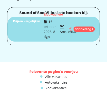
Sound of Sea Villas is te boeken bij:
Elizawashere
Prijzen vergelijken
16
oktober
€
1.134
aanbieding >
2026, 8
Amsterdam
dgn
Relevante pagina's voor jou
Alle vakanties
Autovakanties
Zonvakanties