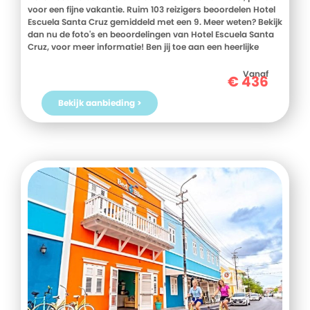
voor een fijne vakantie. Ruim 103 reizigers beoordelen Hotel
Escuela Santa Cruz gemiddeld met een 9. Meer weten? Bekijk
dan nu de foto's en beoordelingen van Hotel Escuela Santa
Cruz, voor meer informatie! Ben jij toe aan een heerlijke
vakantie in Spanje? Boek jouw vakantie naar Hotel Escuela
Santa Cruz vandaag nog!
Vanaf
€
436
Bekijk aanbieding >