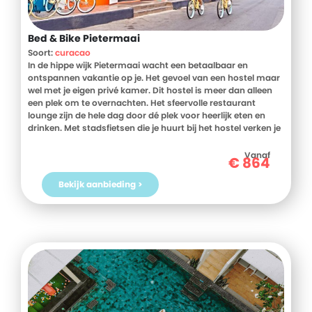
Bed & Bike Pietermaai
Soort:
curacao
In de hippe wijk Pietermaai wacht een betaalbaar en
ontspannen vakantie op je. Het gevoel van een hostel maar
wel met je eigen privé kamer. Dit hostel is meer dan alleen
een plek om te overnachten. Het sfeervolle restaurant
lounge zijn de hele dag door dé plek voor heerlijk eten en
drinken. Met stadsfietsen die je huurt bij het hostel verken je
moeiteloos de omgeving en ontdek je wat het eiland
allemaal te bieden heeft. Of je nu komt voor cultuur, lekker
Vanaf
€
864
eten of gewoon om te ontspannen. Hier zit je helemaal goed.
Bekijk aanbieding >