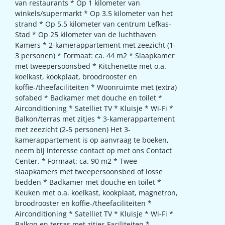
van restaurants * Op 1 kilometer van
winkels/supermarkt * Op 3.5 kilometer van het
strand * Op 5.5 kilometer van centrum Lefkas-
Stad * Op 25 kilometer van de luchthaven
Kamers * 2-kamerappartement met zeezicht (1-
3 personen) * Formaat: ca. 44 m2 * Slaapkamer
met tweepersoonsbed * Kitchenette met o.a.
koelkast, kookplaat, broodrooster en
koffie-/theefaciliteiten * Woonruimte met (extra)
sofabed * Badkamer met douche en toilet *
Airconditioning * Satelliet TV * Kluisje * Wi-Fi *
Balkon/terras met zitjes * 3-kamerappartement
met zeezicht (2-5 personen) Het 3-
kamerappartement is op aanvraag te boeken,
neem bij interesse contact op met ons Contact
Center. * Formaat: ca. 90 m2 * Twee
slaapkamers met tweepersoonsbed of losse
bedden * Badkamer met douche en toilet *
Keuken met o.a. koelkast, kookplaat, magnetron,
broodrooster en koffie-/theefaciliteiten *
Airconditioning * Satelliet TV * Kluisje * Wi-Fi *
Balkon en terras met zitjes Faciliteiten *