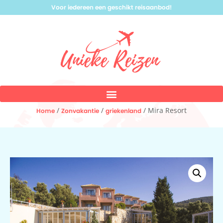
Voor iedereen een geschikt reisaanbod!
/
/
/ Mira Resort
Home
Zonvakantie
griekenland