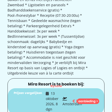
Zwembad * Ligstoelen en parasols *
Badhanddoekenservice (gratis) *
Pool-/honestybar * Receptie (07:30-20:00u) *
Tennisbaan * Gedeelde wasmachine (tegen
betaling) * Parkeergelegenheid Extra’s *
Handdoekwissel: 3x per week *
Bedlinnenwissel: 3x per week * (Tussentijdse)
schoonmaak: dagelijks * Babybedje en
kinderstoel op aanvraag (gratis) * Yoga (tegen
betaling) * Huisdieren toegestaan (tegen
betaling) * Accommodatie is niet geschikt voor
mindervaliden Verzorging * Je verblijft bij Mira
Resort op basis van Logies of Logies en ontbijt *
Uitgebreide keuze van à la carte ontbijt
Mira Resort is te boeken bij:
ByJune
Prijzen vergelijken
13
oktober
€
855
aanbieding >
2026, 8
Amsterdam
dgn