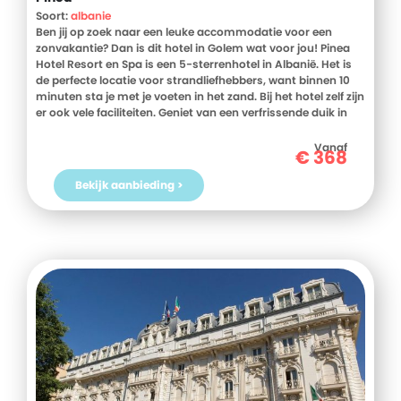
Soort:
albanie
Ben jij op zoek naar een leuke accommodatie voor een
zonvakantie? Dan is dit hotel in Golem wat voor jou! Pinea
Hotel Resort en Spa is een 5-sterrenhotel in Albanië. Het is
de perfecte locatie voor strandliefhebbers, want binnen 10
minuten sta je met je voeten in het zand. Bij het hotel zelf zijn
er ook vele faciliteiten. Geniet van een verfrissende duik in
het zwembad, blijf in vorm in de fitness en ontspan in het
spacentrum. Zin om een hapje te eten? Geen probleem! Bij
Vanaf
€
368
Pinea Hotel kun je zowel voor het diner als het ontbijt
terecht. Met ook nog eens een kinderclub biedt deze locatie
Bekijk aanbieding >
ultieme ontspanning voor het hele gezin. Boek snel je verblijf
bij Pinea Hotel Resort en Spa!