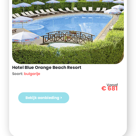
Hotel Blue Orange Beach Resort
Soort:
bulgarije
Vanaf
€
681
Bekijk aanbieding >