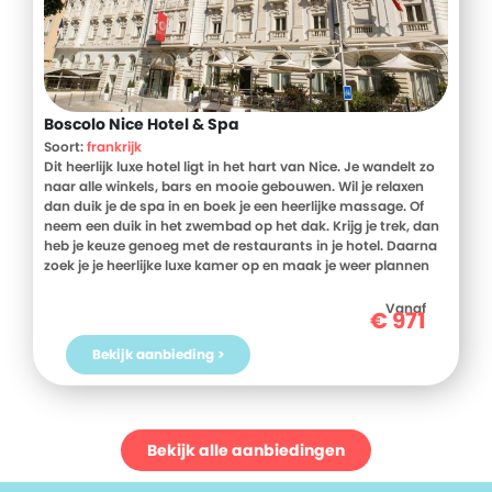
Boscolo Nice Hotel & Spa
Soort:
frankrijk
Dit heerlijk luxe hotel ligt in het hart van Nice. Je wandelt zo
naar alle winkels, bars en mooie gebouwen. Wil je relaxen
dan duik je de spa in en boek je een heerlijke massage. Of
neem een duik in het zwembad op het dak. Krijg je trek, dan
heb je keuze genoeg met de restaurants in je hotel. Daarna
zoek je je heerlijke luxe kamer op en maak je weer plannen
voor de volgende dag.
Vanaf
€
971
Bekijk aanbieding >
Bekijk alle aanbiedingen