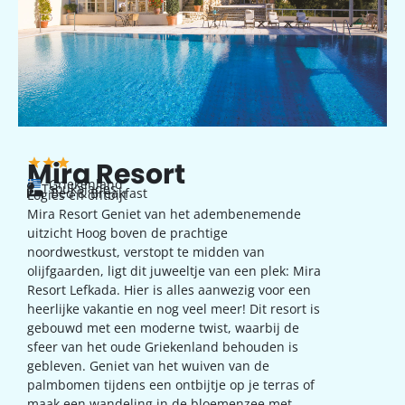
Mira Resort
Griekenland
Tsoukalades
Bed & Breakfast
Logies en ontbijt
Mira Resort Geniet van het adembenemende
uitzicht Hoog boven de prachtige
noordwestkust, verstopt te midden van
olijfgaarden, ligt dit juweeltje van een plek: Mira
Resort Lefkada. Hier is alles aanwezig voor een
heerlijke vakantie en nog veel meer! Dit resort is
gebouwd met een moderne twist, waarbij de
sfeer van het oude Griekenland behouden is
gebleven. Geniet van het wuiven van de
palmbomen tijdens een ontbijtje op je terras of
maak een wandeling in de bloemenzee met