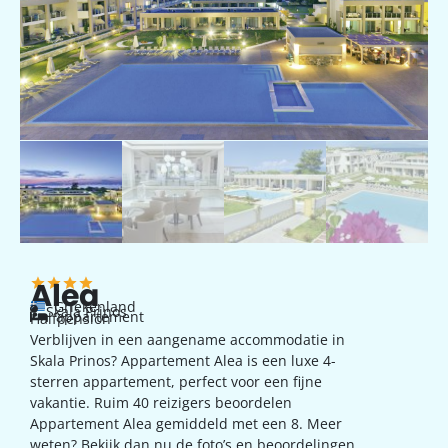
Alea
Griekenland
Skala Prinos
appartement
Halfpension
Verblijven in een aangename accommodatie in
Skala Prinos? Appartement Alea is een luxe 4-
sterren appartement, perfect voor een fijne
vakantie. Ruim 40 reizigers beoordelen
Appartement Alea gemiddeld met een 8. Meer
weten? Bekijk dan nu de foto’s en beoordelingen