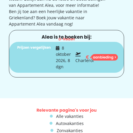
van Appartement Alea, voor meer informatie!
Ben jij toe aan een heerlijke vakantie in
Griekenland? Boek jouw vakantie naar
Appartement Alea vandaag nog!
Alea is te boeken bij:
D-Reizen
Prijzen vergelijken
8
oktober
€
486
aanbieding >
2026, 8
Charleroi
dgn
Relevante pagina's voor jou
Alle vakanties
Autovakanties
Zonvakanties