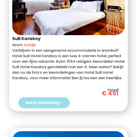
SuB Karakoy
Soort:
turkije
Verblijven in een aangename accommodatie in Istanbul?
Hotel SuB Hotel Karakoy is een luxe 4-sterren hotel, perfect
voor een fijne vakantie. Ruim 1554 reizigers beoordelen Hotel
SuB Hotel Karakoy gemiddeld met een 9. Meer weten? Bekijk
dan nu de foto's en beoordelingen van Hotel SuB Hotel
Karakoy, voor meer informatie! Ben jij toe aan een heerlijke
vakantie in Turkije? Boek jouw vakantie naar Hotel SuB Hotel
Karakoy vandaag nog!
Vanaf
€
451
Bekijk aanbieding >