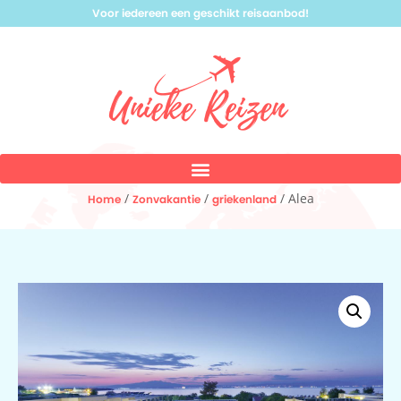
Voor iedereen een geschikt reisaanbod!
/
/
/ Alea
Home
Zonvakantie
griekenland