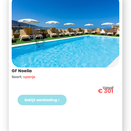
GF Noelia
Soort:
spanje
Vanaf
€
301
Bekijk aanbieding >