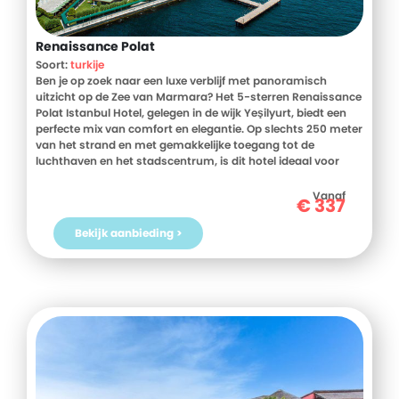
Renaissance Polat
Soort:
turkije
Ben je op zoek naar een luxe verblijf met panoramisch
uitzicht op de Zee van Marmara? Het 5-sterren Renaissance
Polat Istanbul Hotel, gelegen in de wijk Yeşilyurt, biedt een
perfecte mix van comfort en elegantie. Op slechts 250 meter
van het strand en met gemakkelijke toegang tot de
luchthaven en het stadscentrum, is dit hotel ideaal voor
reizigers die Istanbul willen verkennen. Geniet van ruime
kamers, uitgebreide wellnessfaciliteiten en diverse culinaire
Vanaf
€
337
opties. Boek snel je verblijf en ervaar het beste van Istanbul
vanuit het Renaissance Polat Istanbul Hotel.
Bekijk aanbieding >