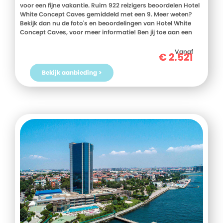
voor een fijne vakantie. Ruim 922 reizigers beoordelen Hotel
White Concept Caves gemiddeld met een 9. Meer weten?
Bekijk dan nu de foto's en beoordelingen van Hotel White
Concept Caves, voor meer informatie! Ben jij toe aan een
heerlijke vakantie in Griekenland? Boek jouw vakantie naar
Hotel White Concept Caves vandaag nog!
Vanaf
€
2.521
Bekijk aanbieding >