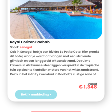
Royal Horizon Baobab
Soort:
senegal
Ook in Senegal heb je een Rivièra Le Petite Cote. Hier pronkt
dit hotel, waar je wordt ontvangen met een stralende
glimlach en een langgerekt wit zandstrand. De ruime
kamers in Afrikaanse sfeer liggen verspreid in de tropische
tuin op slechts tientallen meters van het witte zandstrand.
Relax in het infinity zwembad in Baobab's rustige zone of
volleybal mee in het actievere deel. 's Avonds kijk je je ogen
uit bij de live cooking, waar de koks allerlei lekkers
Vanaf
€
1.348
klaarmaken. Een uitstekende keuze voor iedereen die wil
genieten van zon, zee en strand met een Afrikaans tintje.
Bekijk aanbieding >