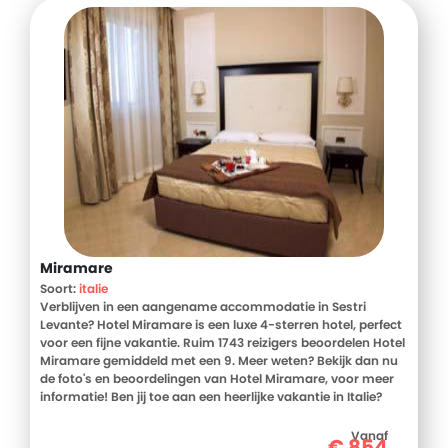
Miramare
Soort:
italie
Verblijven in een aangename accommodatie in Sestri
Levante? Hotel Miramare is een luxe 4-sterren hotel, perfect
voor een fijne vakantie. Ruim 1743 reizigers beoordelen Hotel
Miramare gemiddeld met een 9. Meer weten? Bekijk dan nu
de foto's en beoordelingen van Hotel Miramare, voor meer
informatie! Ben jij toe aan een heerlijke vakantie in Italie?
Boek jouw vakantie naar Hotel Miramare vandaag nog!
Vanaf
€
854