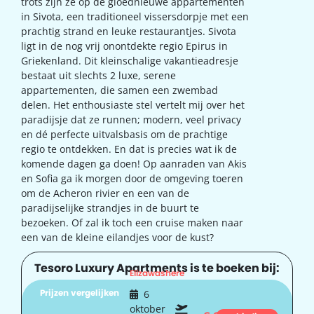
trots zijn ze op de gloednieuwe appartementen
in Sivota, een traditioneel vissersdorpje met een
prachtig strand en leuke restaurantjes. Sivota
ligt in de nog vrij onontdekte regio Epirus in
Griekenland. Dit kleinschalige vakantieadresje
bestaat uit slechts 2 luxe, serene
appartementen, die samen een zwembad
delen. Het enthousiaste stel vertelt mij over het
paradijsje dat ze runnen; modern, veel privacy
en dé perfecte uitvalsbasis om de prachtige
regio te ontdekken. En dat is precies wat ik de
komende dagen ga doen! Op aanraden van Akis
en Sofia ga ik morgen door de omgeving toeren
om de Acheron rivier en een van de
paradijselijke strandjes in de buurt te
bezoeken. Of zal ik toch een cruise maken naar
een van de kleine eilandjes voor de kust?
Tesoro Luxury Apartments is te boeken bij:
Elizawashere
Prijzen vergelijken
6
oktober