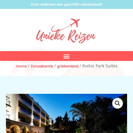
Voor iedereen een geschikt reisaanbod!
/
/
/ Rodos Park Suites
Home
Zonvakantie
griekenland