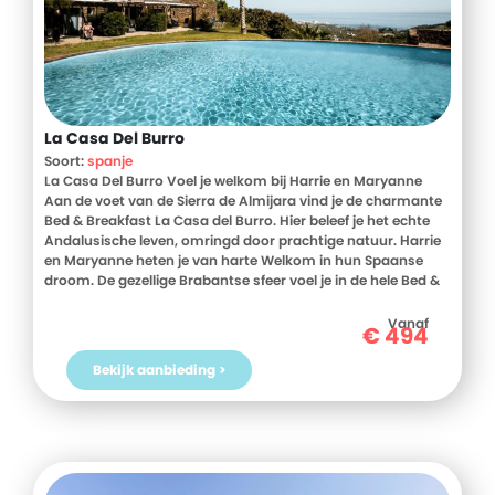
La Casa Del Burro
Soort:
spanje
La Casa Del Burro Voel je welkom bij Harrie en Maryanne
Aan de voet van de Sierra de Almijara vind je de charmante
Bed & Breakfast La Casa del Burro. Hier beleef je het echte
Andalusische leven, omringd door prachtige natuur. Harrie
en Maryanne heten je van harte Welkom in hun Spaanse
droom. De gezellige Brabantse sfeer voel je in de hele Bed &
Breakfast. Zin in een wandeling? De omgeving is een
paradijs voor wandelliefhebbers! Bovendien ben je binnen
Vanaf
€
494
no time op weg naar het bruisende Málaga, het historische
Granada of het zonnige Almería. Kijk dat prachtige uitzicht!
Bekijk aanbieding >
Geniet van de prachtige tuinen vol met knusse plekjes,
kleurrijke bloemen en fruitbomen. In de tuin vind je ook een
ruim zwembad om lekker af te koelen en te genieten van de
zon. En kijk eens naar dat waanzinnige uitzicht over de
Middellandse Zee! Je kunt hier uren naar de zee turen. De
kamers van de Bed & Breakfast zijn modern ingericht en