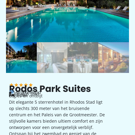
Rodos Park Suites
Griekenland
Rhodos Stad
hotel
Logies en ontbijt
Dit elegante 5 sterrenhotel in Rhodos Stad ligt
op slechts 300 meter van het bruisende
centrum en het Paleis van de Grootmeester. De
stijlvolle kamers bieden ultiem comfort en zijn
ontworpen voor een onvergetelijk verblijf.
Ontspan bij het zwembad en geniet van de