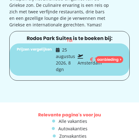
Griekse zon. De culinaire ervaring is een reis op
zich met twee verfijnde restaurants, drie bars
en een gezellige lounge die je verwennen met
Griekse en internationale gerechten. Yamas!
Rodos Park Suites is te boeken bij:
TUI
Prijzen vergelijken
25
augustus
€
1.102
aanbieding >
2026, 8
Amsterdam
dgn
Relevante pagina's voor jou
Alle vakanties
Autovakanties
Zonvakanties