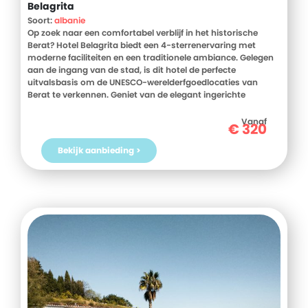
Belagrita
Soort:
albanie
Op zoek naar een comfortabel verblijf in het historische
Berat? Hotel Belagrita biedt een 4-sterrenervaring met
moderne faciliteiten en een traditionele ambiance. Gelegen
aan de ingang van de stad, is dit hotel de perfecte
uitvalsbasis om de UNESCO-werelderfgoedlocaties van
Berat te verkennen. Geniet van de elegant ingerichte
kamers, het eigen restaurant met lokale specialiteiten en de
nabijheid van culturele bezienswaardigheden. Boek snel je
Vanaf
€
320
verblijf en ervaar het zelf!
Bekijk aanbieding >