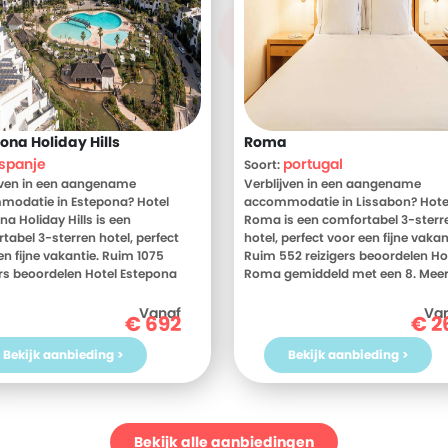
ona Holiday Hills
Roma
spanje
portugal
Soort:
jven in een aangename
Verblijven in een aangename
odatie in Estepona? Hotel
accommodatie in Lissabon? Hote
na Holiday Hills is een
Roma is een comfortabel 3-sterr
tabel 3-sterren hotel, perfect
hotel, perfect voor een fijne vakan
en fijne vakantie. Ruim 1075
Ruim 552 reizigers beoordelen Ho
ers beoordelen Hotel Estepona
Roma gemiddeld met een 8. Mee
y Hills gemiddeld met een 9. Meer
weten? Bekijk dan nu de foto's en
 Bekijk dan nu de foto's en
beoordelingen van Hotel Roma, v
Vanaf
Va
€
692
€
2
elingen van Hotel Estepona
meer informatie! Ben jij toe aan e
y Hills, voor meer informatie! Ben
heerlijke vakantie in Portugal? Bo
Bekijk aanbieding >
Bekijk aanbieding >
 aan een heerlijke vakantie in
jouw vakantie naar Hotel Roma
? Boek jouw vakantie naar Hotel
vandaag nog!
na Holiday Hills vandaag nog!
Bekijk alle aanbiedingen