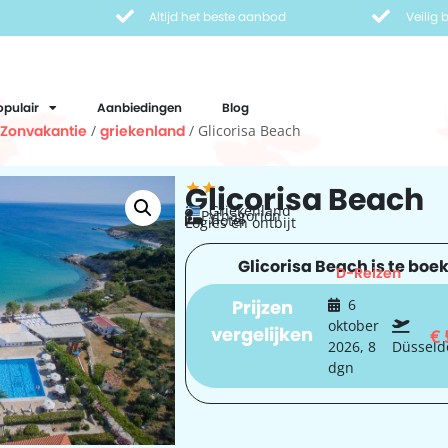
Altijd het beste aanbod
Veilig
opulair
Aanbiedingen
Blog
Zonvakantie
/
griekenland
/ Glicorisa Beach
Glicorisa Beach
Griekenland
Pythagorion
hotel
Logies en ontbijt
Glicorisa Beach is te boek
D-Reizen
Prijzen
6
oktober
vergelijken
€
2026, 8
Düsseld
dgn