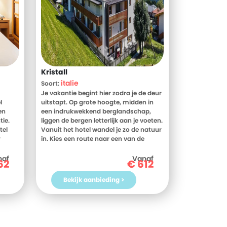
Kristall
italie
Soort:
Je vakantie begint hier zodra je de deur
l
uitstapt. Op grote hoogte, midden in
en
een indrukwekkend berglandschap,
tie.
liggen de bergen letterlijk aan je voeten.
tel
Vanuit het hotel wandel je zo de natuur
r
in. Kies een route naar een van de
alpenweiden, volg een pad met uitzicht
oor
op de bergtoppen of stap op de
naf
Vanaf
62
€
612
en
mountainbike voor een sportieve tocht
ek
door het berglandschap. Na een
Bekijk aanbieding >
actieve dag is het tijd om te
ontspannen. In de wellnessruimte
wachten de sauna, het grote zwembad
en een jacuzzi op het panoramadak,
waar je geniet van een prachtig uitzicht