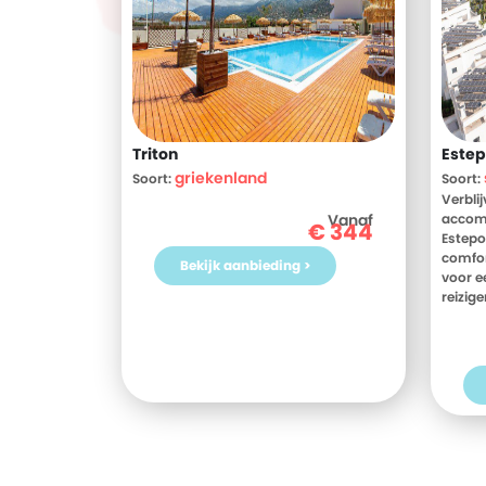
Triton
Estep
griekenland
Soort:
Soort:
Verbli
Vanaf
accomm
€
344
Estepo
comfor
Bekijk aanbieding >
voor e
reizig
Holida
weten?
beoord
Holida
jij toe
Spanje
Estepo