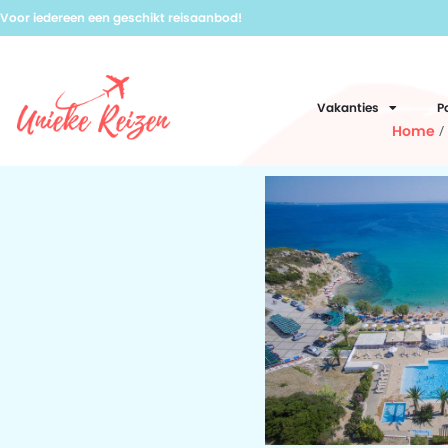
Voor iedereen een geschikt reisaanbod!
Vakanties
P
Home
/