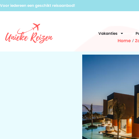
Voor iedereen een geschikt reisaanbod!
Vakanties
P
Home
/
Z