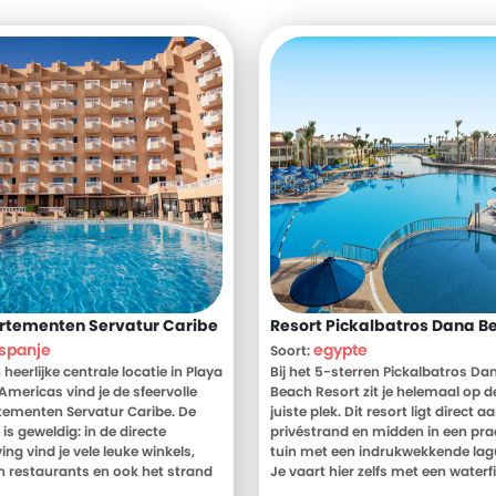
rtementen Servatur Caribe
Resort Pickalbatros Dana B
spanje
egypte
Soort:
heerlijke centrale locatie in Playa
Bij het 5-sterren Pickalbatros Da
 Americas vind je de sfeervolle
Beach Resort zit je helemaal op d
ementen Servatur Caribe. De
juiste plek. Dit resort ligt direct a
 is geweldig: in de directe
privéstrand en midden in een pra
ng vind je vele leuke winkels,
tuin met een indrukwekkende lag
n restaurants en ook het strand
Je vaart hier zelfs met een waterf
p korte loopafstand.
naar het strand: een unieke ervar