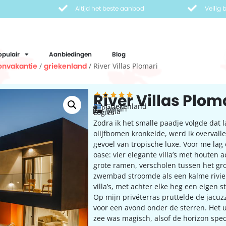
Altijd het beste aanbod
Veilig
opulair
Aanbiedingen
Blog
onvakantie
/
griekenland
/ River Villas Plomari
River Villas Plom
Griekenland
Plomari
Villa
Logies
Zodra ik het smalle paadje volgde dat 
olijfbomen kronkelde, werd ik overvall
gevoel van tropische luxe. Voor me lag 
oase: vier elegante villa’s met houten 
grote ramen, verscholen tussen het gr
zwembad stroomde als een kalme rivie
villa’s, met achter elke heg een eigen s
Op mijn privéterras pruttelde de jacuz
voor een avond onder de sterren. Het u
zee was magisch, alsof de horizon spec