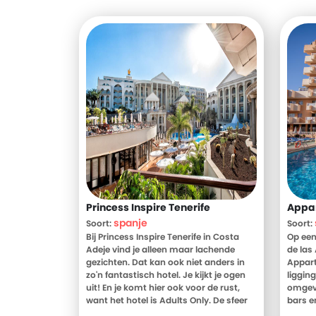
Princess Inspire Tenerife
Appa
spanje
Soort:
Soort:
Bij Princess Inspire Tenerife in Costa
Op een 
Adeje vind je alleen maar lachende
de las
gezichten. Dat kan ook niet anders in
Appart
zo'n fantastisch hotel. Je kijkt je ogen
ligging
uit! En je komt hier ook voor de rust,
omgevi
want het hotel is Adults Only. De sfeer
bars e
in het hotel is echt bijzonder te noemen.
ligt o