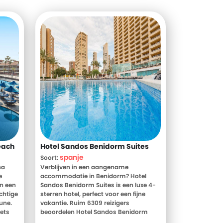
each
Hotel Sandos Benidorm Suites
spanje
Soort:
na
Verblijven in een aangename
e
accommodatie in Benidorm? Hotel
an een
Sandos Benidorm Suites is een luxe 4-
chtige
sterren hotel, perfect voor een fijne
une.
vakantie. Ruim 6309 reizigers
iets
beoordelen Hotel Sandos Benidorm
ing!
Suites gemiddeld met een 9. Meer