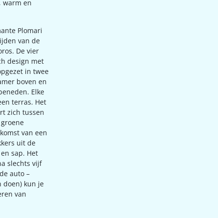
t, warm en
rmante Plomari
ijden van de
ros. De vier
ch design met
opgezet in twee
kamer boven en
beneden. Elke
een terras. Het
rt zich tussen
j groene
nkomst van een
kkers uit de
 en sap. Het
a slechts vijf
de auto –
n doen) kun je
eren van