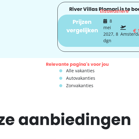
River Villas Plomari is te bo
Elizawashere
Prijzen
8
mei
vergelijken
€
2027, 8
Amster
dgn
Relevante pagina's voor jou
Alle vakanties
Autovakanties
Zonvakanties
eze
aanbiedingen