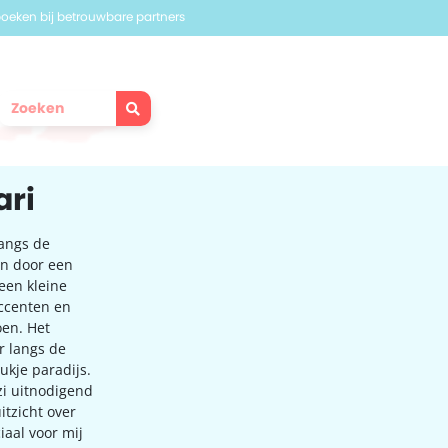
 boeken bij betrouwbare partners
ari
langs de
en door een
een kleine
accenten en
oen. Het
r langs de
tukje paradijs.
zi uitnodigend
itzicht over
iaal voor mij