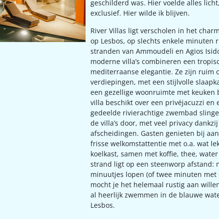
geschilderd was. Hier voelde alles lich
exclusief. Hier wilde ik blijven.
River Villas ligt verscholen in het cha
op Lesbos, op slechts enkele minuten r
stranden van Ammoudeli en Agios Isido
moderne villa’s combineren een tropis
mediterraanse elegantie. Ze zijn ruim 
verdiepingen, met een stijlvolle slaap
een gezellige woonruimte met keuken 
villa beschikt over een privéjacuzzi en 
gedeelde rivierachtige zwembad slinge
de villa’s door, met veel privacy dankzi
afscheidingen. Gasten genieten bij aa
frisse welkomstattentie met o.a. wat le
koelkast, samen met koffie, thee, water
strand ligt op een steenworp afstand: n
minuutjes lopen (of twee minuten met 
mocht je het helemaal rustig aan wille
al heerlijk zwemmen in de blauwe wat
Lesbos.