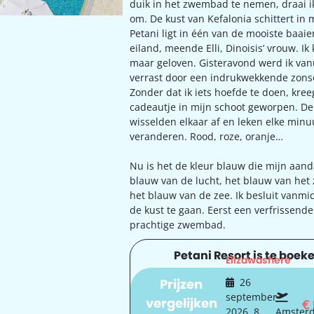
duik in het zwembad te nemen, draai i
om. De kust van Kefalonia schittert in 
Petani ligt in één van de mooiste baaie
eiland, meende Elli, Dinoisis’ vrouw. Ik
maar geloven. Gisteravond werd ik van
verrast door een indrukwekkende zon
Zonder dat ik iets hoefde te doen, kreeg
cadeautje in mijn schoot geworpen. De
wisselden elkaar af en leken elke minu
veranderen. Rood, roze, oranje…
Nu is het de kleur blauw die mijn aanda
blauw van de lucht, het blauw van he
het blauw van de zee. Ik besluit vanmi
de kust te gaan. Eerst een verfrissende 
prachtige zwembad.
Petani Resort is te boeke
Elizawashere
Prijzen
26
september
vergelijken
€
2026, 8
Amster