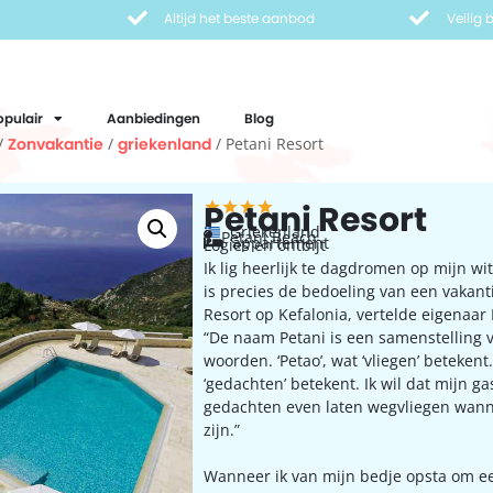
Altijd het beste aanbod
Veilig
opulair
Aanbiedingen
Blog
/
Zonvakantie
/
griekenland
/ Petani Resort
Petani Resort
Griekenland
Petani Beach
appartement
Logies en ontbijt
Ik lig heerlijk te dagdromen op mijn wit
is precies de bedoeling van een vakanti
Resort op Kefalonia, vertelde eigenaar 
“De naam Petani is een samenstelling 
woorden. ‘Petao’, wat ‘vliegen’ betekent. 
‘gedachten’ betekent. Ik wil dat mijn g
gedachten even laten wegvliegen wann
zijn.”
Wanneer ik van mijn bedje opsta om e