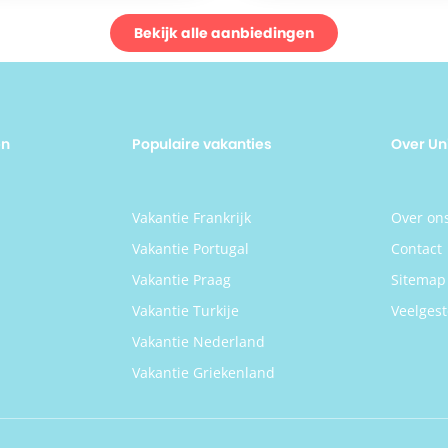
Portugal? Boek jouw vakantie na
Hotel InterContinental Porto - Pal
Bekijk alle aanbiedingen
Das Cardosas vandaag nog!
en
Populaire vakanties
Over Un
n
Vakantie Frankrijk
Over on
Vakantie Portugal
Contact
Vakantie Praag
Sitemap
Vakantie Turkije
Veelgest
Vakantie Nederland
Vakantie Griekenland