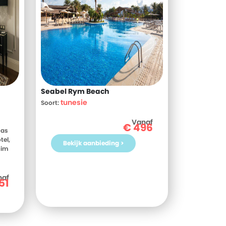
Seabel Rym Beach
tunesie
Soort:
Vanaf
€
496
Das
tel,
Bekijk aanbieding >
uim
Das
Meer
naf
51
Das
en jij