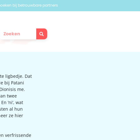
 boeken bij betrouwbare partners
te ligbedje. Dat
e bij Patani
Dionisis me.
van twee
En ‘ni’, wat
asten al hun
eer ze hier
en verfrissende