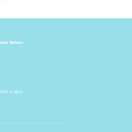
ar
acio
ieke Reizen
s
elde vragen