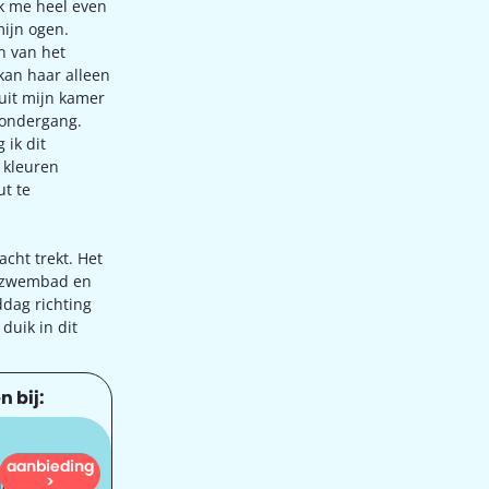
k me heel even
mijn ogen.
n van het
 kan haar alleen
uit mijn kamer
sondergang.
 ik dit
 kleuren
ut te
cht trekt. Het
t zwembad en
ddag richting
duik in dit
n bij:
aanbieding
1.097
>
dam