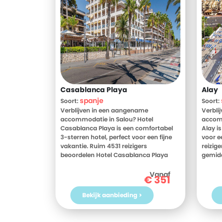
Casablanca Playa
Alay
spanje
Soort:
Soort:
Verblijven in een aangename
Verbli
accommodatie in Salou? Hotel
accom
Casablanca Playa is een comfortabel
Alay is
3-sterren hotel, perfect voor een fijne
voor e
vakantie. Ruim 4531 reizigers
reizig
beoordelen Hotel Casablanca Playa
gemidd
gemiddeld met een 8. Meer weten?
Bekijk
Bekijk dan nu de foto's en
beoord
Vanaf
€
351
beoordelingen van Hotel Casablanca
meer i
Playa, voor meer informatie! Ben jij toe
heerli
Bekijk aanbieding >
aan een heerlijke vakantie in Spanje?
vakant
Boek jouw vakantie naar Hotel
Casablanca Playa vandaag nog!