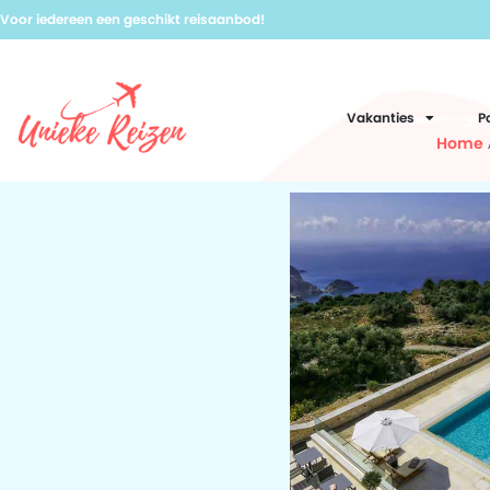
Voor iedereen een geschikt reisaanbod!
Vakanties
P
Home